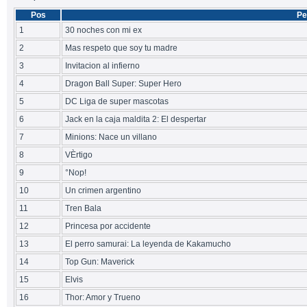
Pos
Pe
1
30 noches con mi ex
2
Mas respeto que soy tu madre
3
Invitacion al infierno
4
Dragon Ball Super: Super Hero
5
DC Liga de super mascotas
6
Jack en la caja maldita 2: El despertar
7
Minions: Nace un villano
8
VÈrtigo
9
°Nop!
10
Un crimen argentino
11
Tren Bala
12
Princesa por accidente
13
El perro samurai: La leyenda de Kakamucho
14
Top Gun: Maverick
15
Elvis
16
Thor: Amor y Trueno