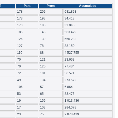
T
Pant
Prom
Acumulado
178
209
681.893
178
193
34.418
173
185
32.045
186
148
563.479
126
139
560.232
127
78
38.150
110
88
4.527.755
70
121
23.663
70
120
77.484
72
101
56.571
49
134
273.572
106
57
6.064
53
65
83.475
19
159
1.013.436
17
103
284.078
23
75
2.078.439