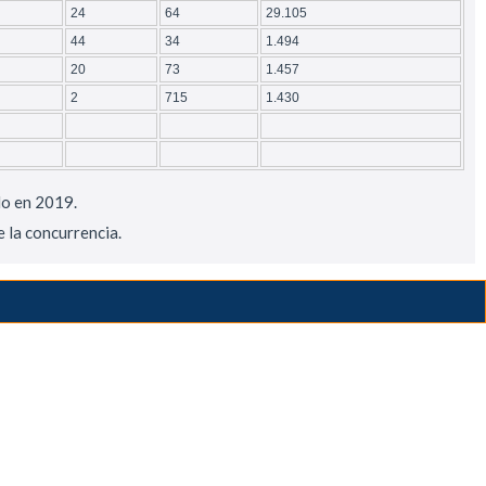
24
64
29.105
44
34
1.494
20
73
1.457
2
715
1.430
do en 2019.
e la concurrencia.