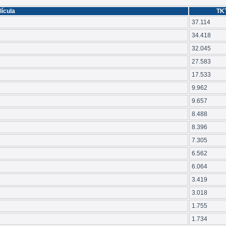
lícula
TK
37.114
34.418
32.045
27.583
17.533
9.962
9.657
8.488
8.396
7.305
6.562
6.064
3.419
3.018
1.755
1.734