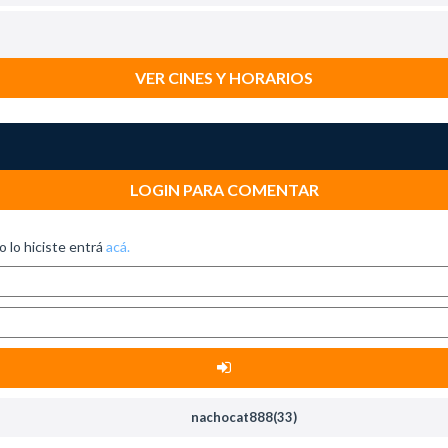
VER CINES Y HORARIOS
LOGIN PARA COMENTAR
no lo hiciste entrá
acá.
nachocat888(33)