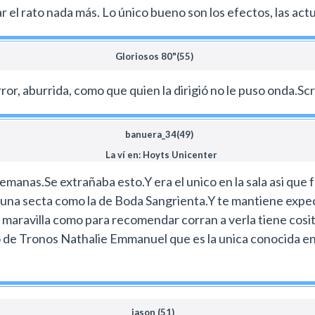
r el rato nada más. Lo único bueno son los efectos, las act
Gloriosos 80"(55)
error, aburrida, como que quien la dirigió no le puso onda.
banuera_34(49)
La ví en: Hoyts Unicenter
manas.Se extrañaba esto.Y era el unico en la sala asi que f
 una secta como la de Boda Sangrienta.Y te mantiene expect
a maravilla como para recomendar corran a verla tiene cosit
ego de Tronos Nathalie Emmanuel que es la unica conocida 
jason (51)