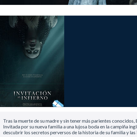
Tras la muerte de su madre y sin tener más parientes conocidos,
Invitada por su nueva familia a una lujosa boda en la campiña ingl
descubrir los secretos perversos de la historia de su familia y l