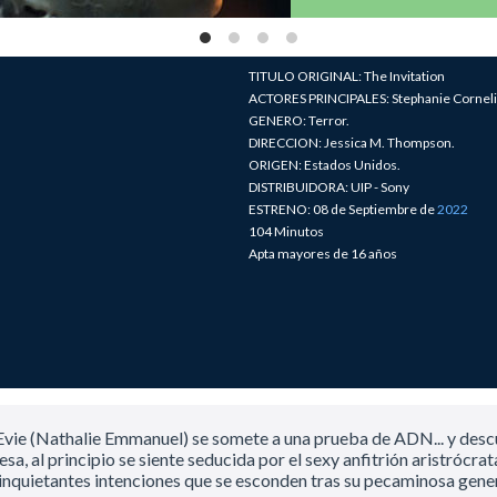
TITULO ORIGINAL: The Invitation
ACTORES PRINCIPALES: Stephanie Corneli
GENERO: Terror.
DIRECCION: Jessica M. Thompson.
ORIGEN: Estados Unidos.
DISTRIBUIDORA: UIP - Sony
ESTRENO: 08 de Septiembre de
2022
104 Minutos
Apta mayores de 16 años
 Evie (Nathalie Emmanuel) se somete a una prueba de ADN... y desc
esa, al principio se siente seducida por el sexy anfitrión aristrócra
as inquietantes intenciones que se esconden tras su pecaminosa gene