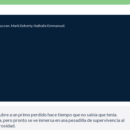
ussen, Mark Doherty, Nathalie Emmanuel.
ubre a un primo perdido hace tiempo que no sabía que tenía.
ta, pero pronto se ve inmersa en una pesadilla de supervivencia al
rosidad.