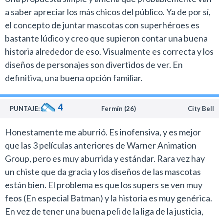
De todas las películas de animación que se conocieron
a saber apreciar los más chicos del público. Ya de por sí,
en la temporada invernal esta es por lejos la más
el concepto de juntar mascotas con superhéroes es
divertida como propuesta familiar. Si bien está dirigida a
bastante lúdico y creo que supieron contar una buena
un target de espectadores de entre cuatro y 10 años su
historia alrededor de eso. Visualmente es correcta y los
visionado es muy ameno y no arrastra los vicios del
diseños de personajes son divertidos de ver. En
Hollywood de estos días, donde el sermón de iglesia
definitiva, una buena opción familiar.
hipster predomina sobre el entretenimiento.
En términos visuales Warner presenta un trabajo
4
PUNTAJE:
Fermín (26)
City Bell
correcto y una estética similar a la que tuvo Scoob! con
la diferencia que esta cuenta con un guión más
Honestamente me aburrió. Es inofensiva, y es mejor
decente. En la versión en inglés se destacan
que las 3 películas anteriores de Warner Animation
especialmente las interpretaciones de The Rock
Group, pero es muy aburrida y estándar. Rara vez hay
(Krypto), Kevin Hart (Ace) y Keanu Reeves a cargo de
un chiste que da gracia y los diseños de las mascotas
Batman.
están bien. El problema es que los supers se ven muy
feos (En especial Batman) y la historia es muy genérica.
La Liga de super mascotas cuenta con dos escenas
En vez de tener una buena peli de la liga de la justicia,
post-créditos. La segunda, que probablemente se