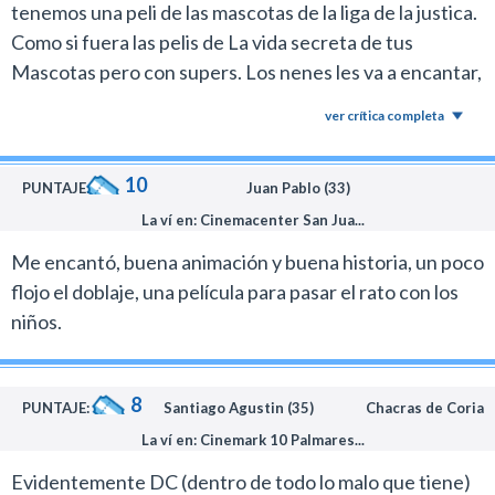
tenemos una peli de las mascotas de la liga de la justica.
perderá la gran mayoría del público, es la más sólida y
Como si fuera las pelis de La vida secreta de tus
juega con un personaje de DC que pronto debutará en
Mascotas pero con supers. Los nenes les va a encantar,
los cines.
cualquiera que es fan de DC, depende si te gusta el
ver crítica completa
Reitero, de todas las ofertas para chicos que se
concepto o no.
conocieron en la temporada invernal el film de Kypto es
la más redonda y merece su recomendación.
10
PUNTAJE:
Juan Pablo (33)
La ví en: Cinemacenter San Jua...
Me encantó, buena animación y buena historia, un poco
flojo el doblaje, una película para pasar el rato con los
niños.
8
PUNTAJE:
Santiago Agustin (35)
Chacras de Coria
La ví en: Cinemark 10 Palmares...
Evidentemente DC (dentro de todo lo malo que tiene)