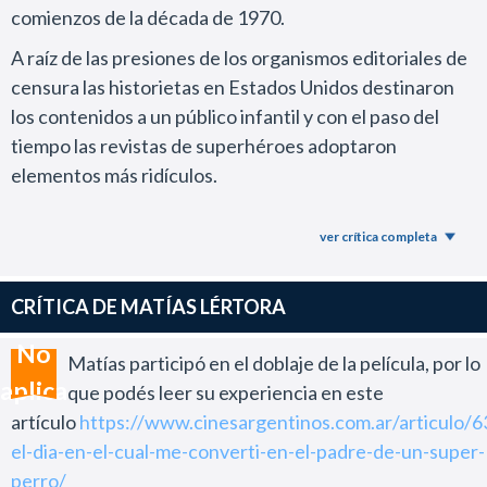
comienzos de la década de 1970.
A raíz de las presiones de los organismos editoriales de
censura las historietas en Estados Unidos destinaron
los contenidos a un público infantil y con el paso del
tiempo las revistas de superhéroes adoptaron
elementos más ridículos.
Tras la recepción positiva de la mascota del Hombre de
ver crítica completa
Acero, DC incorporó a Ace, el perro maravilla que sería
adoptado por Bruce Wayne, quien en la animación
también tendría que lidiar con el Bati-Duende.
CRÍTICA DE MATÍAS LÉRTORA
Peor fue el caso de Wonder Woman, quien en aquellos
No
Matías participó en el doblaje de la película, por lo
años tuvo como novio a Merboy, el chico sirena (que
aplica
que podés leer su experiencia en este
estaba completamente loco), y villanos bizarros como
artículo
https://www.cinesargentinos.com.ar/articulo/6
Egg Fu, un huevo duro gigante.
el-dia-en-el-cual-me-converti-en-el-padre-de-un-super-
En esta propuesta de animación Warner tomas esas
perro/