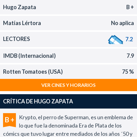
Hugo Zapata
B +
Matías Lértora
No aplica
LECTORES
7.2
IMDB (Internacional)
7.9
Rotten Tomatoes (USA)
75 %
VER CINES Y HORARIOS
CRÍTICA DE HUGO ZAPATA
Krypto, el perro de Superman, es un emblema de
B +
lo que fue la denominada Era de Plata de los
cómics que tuvo lugar entre mediados de los años ´50 y