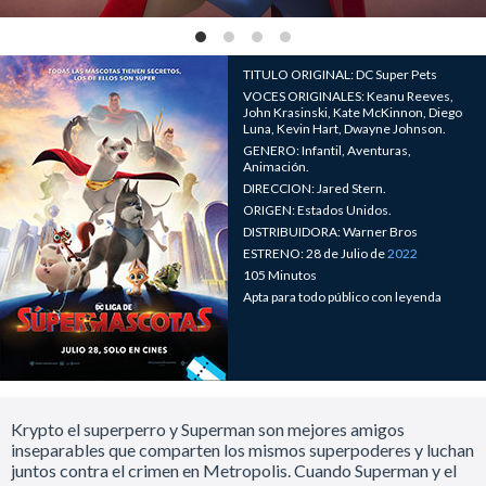
TITULO ORIGINAL: DC Super Pets
VOCES ORIGINALES: Keanu Reeves,
John Krasinski, Kate McKinnon, Diego
Luna, Kevin Hart, Dwayne Johnson.
GENERO: Infantil, Aventuras,
Animación.
DIRECCION: Jared Stern.
ORIGEN: Estados Unidos.
DISTRIBUIDORA: Warner Bros
ESTRENO: 28 de Julio de
2022
105 Minutos
Apta para todo público con leyenda
Krypto el superperro y Superman son mejores amigos
inseparables que comparten los mismos superpoderes y luchan
juntos contra el crimen en Metropolis. Cuando Superman y el