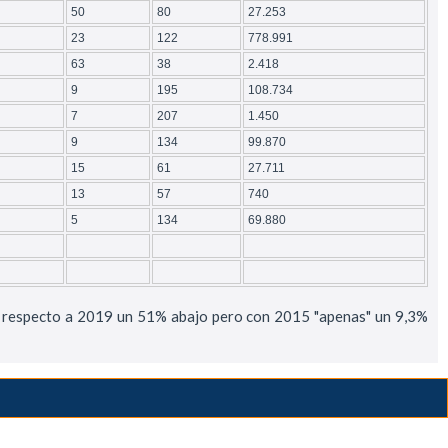
50
80
27.253
23
122
778.991
63
38
2.418
9
195
108.734
7
207
1.450
9
134
99.870
15
61
27.711
13
57
740
5
134
69.880
on respecto a 2019 un 51% abajo pero con 2015 "apenas" un 9,3%