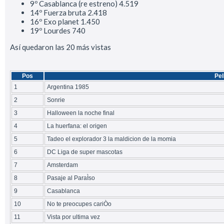
9º Casablanca (re estreno) 4.519
14º Fuerza bruta 2.418
16º Exo planet 1.450
19º Lourdes 740
Así quedaron las 20 más vistas
Pos
Pel
1
Argentina 1985
2
Sonrie
3
Halloween la noche final
4
La huerfana: el origen
5
Tadeo el explorador 3 la maldicion de la momia
6
DC Liga de super mascotas
7
Amsterdam
8
Pasaje al ParaÌso
9
Casablanca
10
No te preocupes cariÒo
11
Vista por ultima vez