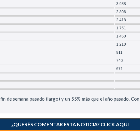
3.988
2.806
2.418
1.751
1.450
1.210
911
740
671
 fin de semana pasado (largo) y un 55% más que el año pasado. C
¿QUERÉS COMENTAR ESTA NOTICIA? CLICK AQUI