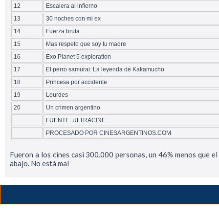
12
Escalera al infierno
13
30 noches con mi ex
14
Fuerza bruta
15
Mas respeto que soy tu madre
16
Exo Planet 5 exploration
17
El perro samurai: La leyenda de Kakamucho
18
Princesa por accidente
19
Lourdes
20
Un crimen argentino
FUENTE: ULTRACINE
PROCESADO POR CINESARGENTINOS.COM
Fueron a los cines casi 300.000 personas, un 46% menos que el
abajo. No está mal