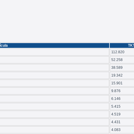
ícula
TK
112.820
52.258
38.589
19.342
15.901
9.876
6.146
5.415
4.519
4.431
4.083