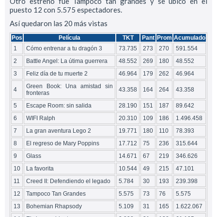
Otro estreno fue Tampoco tan grandes y se ubicó en el
puesto 12 con 5.575 espectadores.
Así quedaron las 20 más vistas
Pos
Película
TKT
Pant
Prom
Acumulado
1
Cómo entrenar a tu dragón 3
73.735
273
270
591.554
2
Battle Angel: La útima guerrera
48.552
269
180
48.552
3
Feliz día de tu muerte 2
46.964
179
262
46.964
Green Book: Una amistad sin
4
43.358
164
264
43.358
fronteras
5
Escape Room: sin salida
28.190
151
187
89.642
6
WIFI Ralph
20.310
109
186
1.496.458
7
La gran aventura Lego 2
19.771
180
110
78.393
8
El regreso de Mary Poppins
17.712
75
236
315.644
9
Glass
14.671
67
219
346.626
10
La favorita
10.544
49
215
47.101
11
Creed II: Defendiendo el legado
5.784
30
193
239.398
12
Tampoco Tan Grandes
5.575
73
76
5.575
13
Bohemian Rhapsody
5.109
31
165
1.622.067