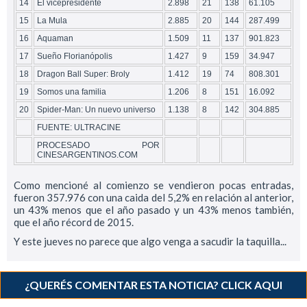
14
El vicepresidente
2.898
21
138
61.105
15
La Mula
2.885
20
144
287.499
16
Aquaman
1.509
11
137
901.823
17
Sueño Florianópolis
1.427
9
159
34.947
18
Dragon Ball Super: Broly
1.412
19
74
808.301
19
Somos una familia
1.206
8
151
16.092
20
Spider-Man: Un nuevo universo
1.138
8
142
304.885
FUENTE: ULTRACINE
PROCESADO POR
CINESARGENTINOS.COM
Como mencioné al comienzo se vendieron pocas entradas,
fueron 357.976 con una caida del 5,2% en relación al anterior,
un 43% menos que el año pasado y un 43% menos también,
que el año récord de 2015.
Y este jueves no parece que algo venga a sacudir la taquilla...
¿QUERÉS COMENTAR ESTA NOTICIA? CLICK AQUI