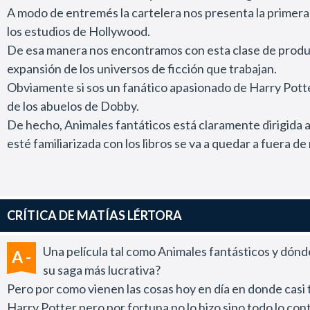
A modo de entremés la cartelera nos presenta la primera 
los estudios de Hollywood.
De esa manera nos encontramos con esta clase de producc
expansión de los universos de ficción que trabajan.
Obviamente si sos un fanático apasionado de Harry Potter
de los abuelos de Dobby.
De hecho, Animales fantáticos está claramente dirigida a l
esté familiarizada con los libros se va a quedar a fuera 
Un tema que también está presente en el tono que el direct
nueva película se mete en un terreno oscuro de muerte y
Ahora bien, para los espectadores que no son fan de la sag
CRÍTICA DE MATÍAS LÉRTORA
elogios exagerados de los fans y la prensa internacional.
La película tiene algunas virtudes que me merecen ser d
Una película tal como Animales fantásticos y dónd
A -
En principio la novedad más importante es que J.K.Rowlin
su saga más lucrativa?
Algo que siempre detesté de esta historia es que tanto 
Pero por como vienen las cosas hoy en día en donde casi 
sí misma.
Harry Potter pero por fortuna no lo hizo sino todo lo cont