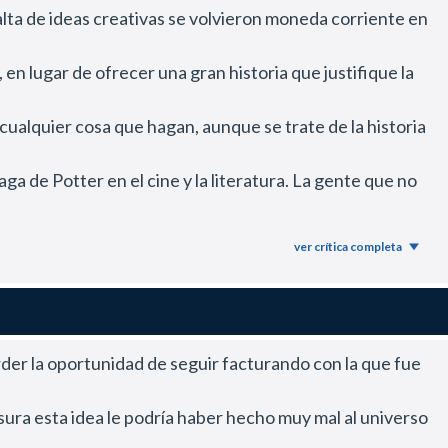
alta de ideas creativas se volvieron moneda corriente en
 lugar de ofrecer una gran historia que justifique la
cualquier cosa que hagan, aunque se trate de la historia
ga de Potter en el cine y la literatura. La gente que no
rimeros dos filmes de Potter que eran más familiares, la
ver crítica completa
 entretenido, si bien no está a la altura de los rídículos
rder la oportunidad de seguir facturando con la que fue
ores debilidades de la saga Potter.
os dentro de una comunidad amish que estaba recluida en
sura esta idea le podría haber hecho muy mal al universo