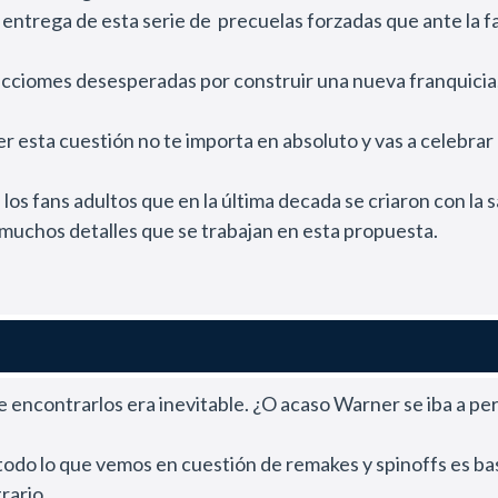
entrega de esta serie de precuelas forzadas que ante la f
iomes desesperadas por construir una nueva franquicia, en
 esta cuestión no te importa en absoluto y vas a celebrar 
os fans adultos que en la última decada se criaron con la sa
de muchos detalles que se trabajan en esta propuesta.
or David Yates le dio a la dirección. A diferencia de los p
 violencia desde las primeras escenas.
a el film ofrece un cuento decente de fantasia que logra ser
estacadas.
e encontrarlos era inevitable. ¿O acaso Warner se iba a pe
g, como guionista de este proyecto revirtió una de las may
los magos como los elementos fantásticos fueron retratad
todo lo que vemos en cuestión de remakes y spinoffs es ba
rario.