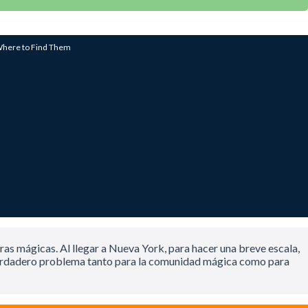
Where to Find Them
as mágicas. Al llegar a Nueva York, para hacer una breve escala,
n verdadero problema tanto para la comunidad mágica como para