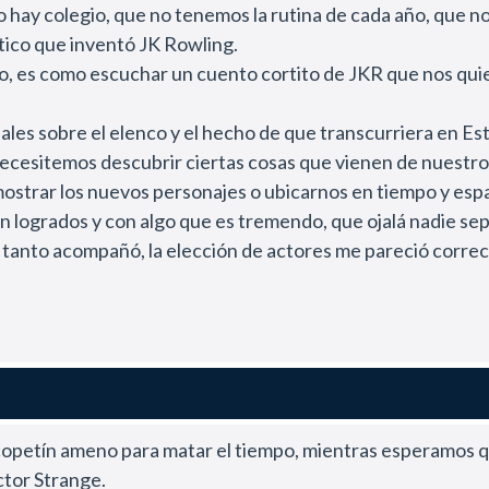
hay colegio, que no tenemos la rutina de cada año, que no v
tico que inventó JK Rowling.
, es como escuchar un cuento cortito de JKR que nos quie
iciales sobre el elenco y el hecho de que transcurriera en E
necesitemos descubrir ciertas cosas que vienen de nuestro
ostrar los nuevos personajes o ubicarnos en tiempo y espacio
ogrados y con algo que es tremendo, que ojalá nadie sepa 
 tanto acompañó, la elección de actores me pareció correct
storia, pero como primera entrega está muy bien.
copetín ameno para matar el tiempo, mientras esperamos q
ctor Strange.