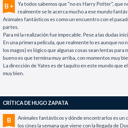
Ya todos sabemos que "no es Harry Potter", que no 
B +
realmente se le acerca mucho a ese mundo fantás
Animales fantásticos es como un encuentro con el pasado
partes.
Para mi la realización fue impecable. Pese a las dudas in
En una primera película, que realmente lo es aunque no 
los magos) es lógico que algunas cosas sean lentas para m
bueno es que termina muy arriba, con momentos muy bien l
La dirección de Yates es de taquito en este mundo que el
muy bien.
Ahora sólo nos queda ver como irá evolucionando esta hi
CRÍTICA DE HUGO ZAPATA
Animales fantásticos y dónde encontrarlos es un 
B
los cines la semana que viene con la llegada de Do