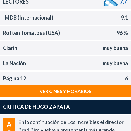
LECTORES
7.7
IMDB (Internacional)
9.1
Rotten Tomatoes (USA)
96 %
Clarín
muy buena
La Nación
muy buena
Página 12
6
VER CINES Y HORARIOS
CRÍTICA DE HUGO ZAPATA
En la continuación de Los Increíbles el director
A
Brad Bird vuelve a presentar la más grande