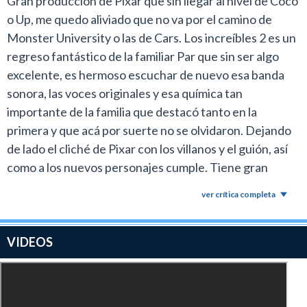
Gran producción de Pixar que sin llegar al nivel de Coco
o Up, me quedo aliviado que no va por el camino de
Monster University o las de Cars. Los increíbles 2 es un
regreso fantástico de la familiar Par que sin ser algo
excelente, es hermoso escuchar de nuevo esa banda
sonora, las voces originales y esa química tan
importante de la familia que destacó tanto en la
primera y que acá por suerte no se olvidaron. Dejando
de lado el cliché de Pixar con los villanos y el guión, así
como a los nuevos personajes cumple. Tiene gran
humor, una animación y Soundtrack de primera, acción
ver crítica completa
de la buena y los personajes pero principalmente Jack
Jack, Edna y Mr.Increíble excelentes. (4 Estrellas -
8,5/10)
VIDEOS