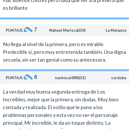
mal. Buenos chistes pero nada que ver a la primera que
Hace mucho tiempo que no me pasaba esto con una
es brillante
película de Pixar, cuya afición a las historias
deprimentes me habían agotado.
Amé Los Increíbles 2 por el humor y la inteligencia con
7
PUNTAJE:
Nahuel Mariscal(30)
La Matanza
la que le rinde homenaje a los cómics de superhéroes.
Una de mis favoritas de este año que recomiendo.
No llega al nivel de la primera, pero es mirable.
Predecible sí, pero muy entretenida también. Una digna
secuela, sin ser tan genial como su antecesora.
8
PUNTAJE:
nachocat888(33)
cordoba
La verdad muy buena segunda entrega de Los
Increíbles, mejor que la primera, sin dudas. Muy bien
contada y realizada. El estilo que le pone a los
problemas personales y esta vez no ser el personaje
principal, Mr increíble, le da un toque distinto. La