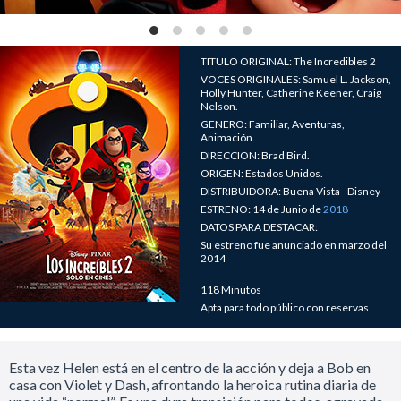
TITULO ORIGINAL: The Incredibles 2
VOCES ORIGINALES: Samuel L. Jackson,
Holly Hunter, Catherine Keener, Craig
Nelson.
GENERO: Familiar, Aventuras,
Animación.
DIRECCION: Brad Bird.
ORIGEN: Estados Unidos.
DISTRIBUIDORA: Buena Vista - Disney
ESTRENO: 14 de Junio de
2018
DATOS PARA DESTACAR:
Su estreno fue anunciado en marzo del
2014
118 Minutos
Apta para todo público con reservas
Esta vez Helen está en el centro de la acción y deja a Bob en
casa con Violet y Dash, afrontando la heroica rutina diaria de