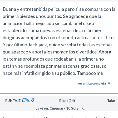
Buena y entretenbida pelicula pero si se compara con la
primera pierdes unos puntos. Se agracede que la
animación halla mejorado sin cambiar el diseo
establecido, suma nuevas escenas de acción bien
dirigidas acompañdos con el soundtrack caracteristico.
Y por último Jack-jack, quien se roba todas las escenas
que aparece y aporta los momentos divertidos. Ahora
los temas profundos que rodeaban a la primera no
están y se reemplaza por más escenas graciosas, se
hace más infatil dirigido a su público. Tampoco me
gustaron los personajes nuevos no aportan mucho y
ver crítica completa
principalmente se siente que mantiene la misma
estructura que la anterior solo que se intercambiaron
8
los roles.
PUNTAJE:
Blake(24)
Talar
La ví en: Cinemark 10 Soleil F...