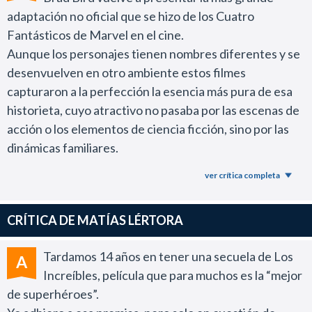
adaptación no oficial que se hizo de los Cuatro
Fantásticos de Marvel en el cine.
Aunque los personajes tienen nombres diferentes y se
desenvuelven en otro ambiente estos filmes
capturaron a la perfección la esencia más pura de esa
historieta, cuyo atractivo no pasaba por las escenas de
acción o los elementos de ciencia ficción, sino por las
dinámicas familiares.
Algo que jamás llegaron a entender en los estudios Fox.
ver crítica completa
En esta segunda entrega en particular el director no
tiene reparos en homenajear a los 4F con referencias
CRÍTICA DE MATÍAS LÉRTORA
directas a la creación de Stan Lee.
Sobresale en ese sentido la espectacular secuencia de
Tardamos 14 años en tener una secuela de Los
A
acción inicial, que evoca la primera aventura del grupo
Increíbles, película que para muchos es la “mejor
de 1961 contra el Hombre Topo (que acá aparece con
de superhéroes”.
otro nombre) y luego hay una sátira brillante a las