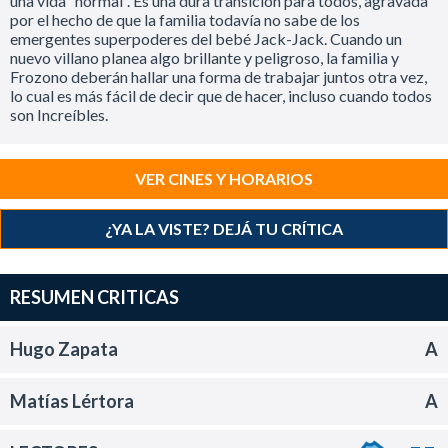
una vida “normal”. Es una dura transición para todos, agravada
por el hecho de que la familia todavía no sabe de los
emergentes superpoderes del bebé Jack-Jack. Cuando un
nuevo villano planea algo brillante y peligroso, la familia y
Frozono deberán hallar una forma de trabajar juntos otra vez,
lo cual es más fácil de decir que de hacer, incluso cuando todos
son Increíbles.
VER CINES Y HORARIOS
¿YA LA VISTE? DEJÁ TU CRÍTICA
RESUMEN CRITICAS
Hugo Zapata
A
Matías Lértora
A