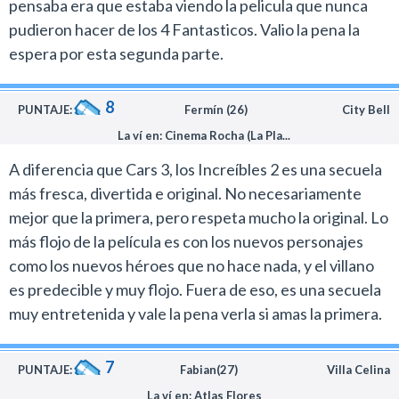
pensaba era que estaba viendo la pelicula que nunca
pudieron hacer de los 4 Fantasticos. Valio la pena la
espera por esta segunda parte.
8
PUNTAJE:
Fermín (26)
City Bell
La ví en: Cinema Rocha (La Pla...
A diferencia que Cars 3, los Increíbles 2 es una secuela
más fresca, divertida e original. No necesariamente
mejor que la primera, pero respeta mucho la original. Lo
más flojo de la película es con los nuevos personajes
como los nuevos héroes que no hace nada, y el villano
es predecible y muy flojo. Fuera de eso, es una secuela
muy entretenida y vale la pena verla si amas la primera.
7
PUNTAJE:
Fabian(27)
Villa Celina
La ví en: Atlas Flores