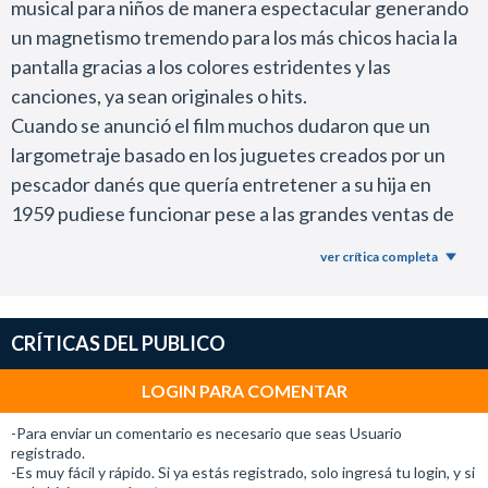
musical para niños de manera espectacular generando
un magnetismo tremendo para los más chicos hacia la
pantalla gracias a los colores estridentes y las
canciones, ya sean originales o hits.
Cuando se anunció el film muchos dudaron que un
largometraje basado en los juguetes creados por un
pescador danés que quería entretener a su hija en
1959 pudiese funcionar pese a las grandes ventas de
las figuras en los 80s y 90s, más la serie animada y los
ver crítica completa
videojuegos. Afortunadamente la nostalgia ochentosa
se encuentra en lo más alto y la cinta tiene espalda.
La historia es simple y ya la hemos visto varias veces en
CRÍTICAS DEL PUBLICO
buddies movies (un personaje alegre en contraposición
con un antihéroe) pero aquí se encuentra teñida de
LOGIN PARA COMENTAR
mucha ternura y partes que dan mucha risa gracias a
-Para enviar un comentario es necesario que seas Usuario
cómo son los personajes.
registrado.
-Es muy fácil y rápido. Si ya estás registrado, solo ingresá tu login, y si
No solo los números musicales sino también detalles