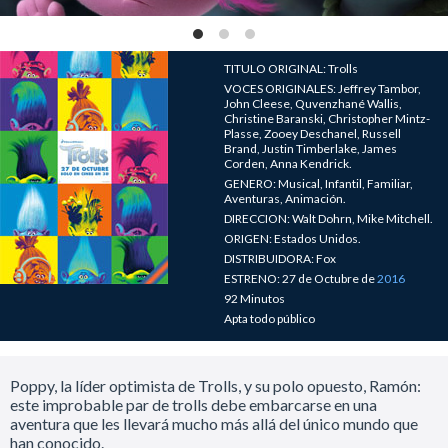
TITULO ORIGINAL: Trolls
VOCES ORIGINALES: Jeffrey Tambor,
John Cleese, Quvenzhané Wallis,
Christine Baranski, Christopher Mintz-
Plasse, Zooey Deschanel, Russell
Brand, Justin Timberlake, James
Corden, Anna Kendrick.
GENERO: Musical, Infantil, Familiar,
Aventuras, Animación.
DIRECCION: Walt Dohrn, Mike Mitchell.
ORIGEN: Estados Unidos.
DISTRIBUIDORA: Fox
ESTRENO: 27 de Octubre de
2016
92 Minutos
Apta todo público
Poppy, la líder optimista de Trolls, y su polo opuesto, Ramón:
este improbable par de trolls debe embarcarse en una
aventura que les llevará mucho más allá del único mundo que
han conocido.