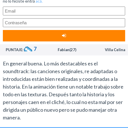
no lo hiciste entrá
acá.
tales como que cada una hora les suena una alarma para
abrazarse hacen que este film sea una joya.
Asimismo, canciones clásicas tales como The sound of
silence de Simon y Garfunkel, y True colors de Cyndi
Lauper quedan espectaculares a pesar del doblaje.
Y hablando del doblaje este es muy bueno con los
7
PUNTAJE:
Fabian(27)
Villa Celina
artistas Belinda y Aleks Syntek a la cabeza pero hay que
mencionar que la versión original cuenta con las voces
En general buena. Lo más destacables es el
de Anna Kendrick, Justin Timberlake, Zooey
soundtrack: las canciones originales, re adaptadas o
Deschanel, Russell Brand y Gwen Stefani en un laburo
introducidas están bien realizadas y coordinadas a la
espectacular.
historia. En la animación tiene un notable trabajo sobre
En ambos casos lo que generan la Princesa Poppy y
todo en las texturas. Después tanto la historia y los
Ramón es espectacular e ideal para el disfrute de los
personajes caen en el cliché, lo cual no esta mal por ser
chicos. Trolls es diversión asegurada.
dirigida un público nuevo pero se pudo manejar otra
manera.