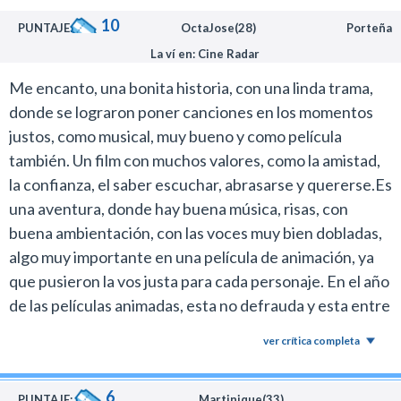
10
PUNTAJE:
OctaJose(28)
Porteña
La ví en: Cine Radar
Me encanto, una bonita historia, con una linda trama,
donde se lograron poner canciones en los momentos
justos, como musical, muy bueno y como película
también. Un film con muchos valores, como la amistad,
la confianza, el saber escuchar, abrasarse y quererse.Es
una aventura, donde hay buena música, risas, con
buena ambientación, con las voces muy bien dobladas,
algo muy importante en una película de animación, ya
que pusieron la vos justa para cada personaje. En el año
de las películas animadas, esta no defrauda y esta entre
las mejores. Me emocione, me divertí y disfrute de esta
ver crítica completa
conmovedora historia, felicitaciones a DreamWorks,
por lograr este film único y original.Mi nota es un
6
PUNTAJE:
Martinique(33)