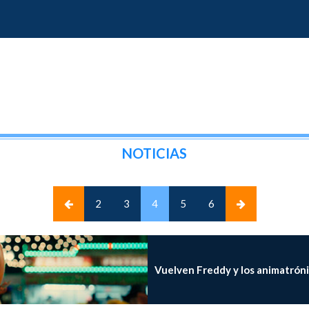
NOTICIAS
(current)
2
3
4
5
6
Vuelven Freddy y los animatróni