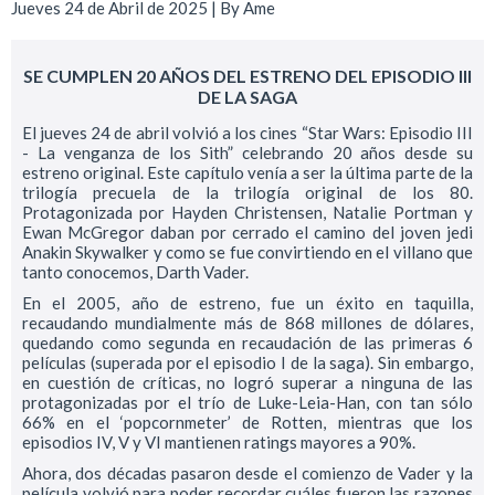
Jueves 24 de Abril de 2025 | By
Ame
SE CUMPLEN 20 AÑOS DEL ESTRENO DEL EPISODIO III
DE LA SAGA
El jueves 24 de abril volvió a los cines “Star Wars: Episodio III
- La venganza de los Sith” celebrando 20 años desde su
estreno original. Este capítulo venía a ser la última parte de la
trilogía precuela de la trilogía original de los 80.
Protagonizada por Hayden Christensen, Natalie Portman y
Ewan McGregor daban por cerrado el camino del joven jedi
Anakin Skywalker y como se fue convirtiendo en el villano que
tanto conocemos, Darth Vader.
En el 2005, año de estreno, fue un éxito en taquilla,
recaudando mundialmente más de 868 millones de dólares,
quedando como segunda en recaudación de las primeras 6
películas (superada por el episodio I de la saga). Sin embargo,
en cuestión de críticas, no logró superar a ninguna de las
protagonizadas por el trío de Luke-Leia-Han, con tan sólo
66% en el ‘popcornmeter’ de Rotten, mientras que los
episodios IV, V y VI mantienen ratings mayores a 90%.
Ahora, dos décadas pasaron desde el comienzo de Vader y la
película volvió para poder recordar cuáles fueron las razones