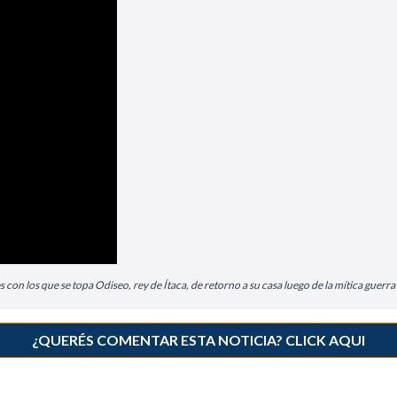
con los que se topa Odiseo, rey de Ítaca, de retorno a su casa luego de la mítica guerra
¿QUERÉS COMENTAR ESTA NOTICIA? CLICK AQUI