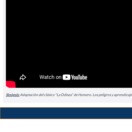
Sinópsis:
Adaptación del clásico "La Odisea" de Homero. Los peligros y aprendizajes 