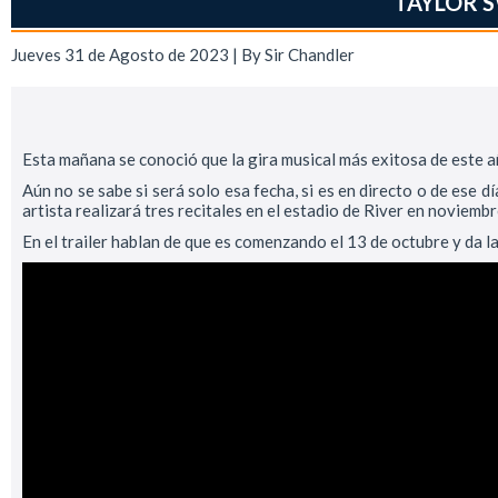
TAYLOR S
Jueves 31 de Agosto de 2023 | By
Sir Chandler
Esta mañana se conoció que la gira musical más exitosa de este añ
Aún no se sabe si será solo esa fecha, si es en directo o de ese 
artista realizará tres recitales en el estadio de River en noviem
En el trailer hablan de que es comenzando el 13 de octubre y da l