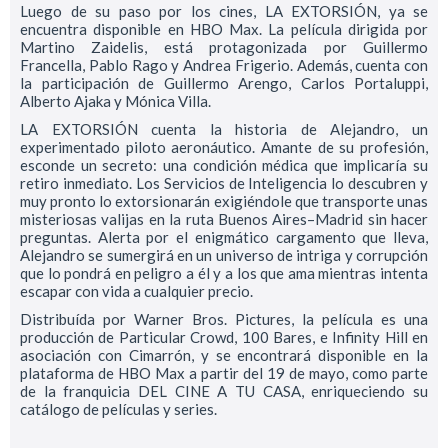
Luego de su paso por los cines, LA EXTORSIÓN, ya se
encuentra disponible en HBO Max. La película dirigida por
Martino Zaidelis, está protagonizada por Guillermo
Francella, Pablo Rago y Andrea Frigerio. Además, cuenta con
la participación de Guillermo Arengo, Carlos Portaluppi,
Alberto Ajaka y Mónica Villa.
LA EXTORSIÓN cuenta la historia de Alejandro, un
experimentado piloto aeronáutico. Amante de su profesión,
esconde un secreto: una condición médica que implicaría su
retiro inmediato. Los Servicios de Inteligencia lo descubren y
muy pronto lo extorsionarán exigiéndole que transporte unas
misteriosas valijas en la ruta Buenos Aires–Madrid sin hacer
preguntas. Alerta por el enigmático cargamento que lleva,
Alejandro se sumergirá en un universo de intriga y corrupción
que lo pondrá en peligro a él y a los que ama mientras intenta
escapar con vida a cualquier precio.
Distribuída por Warner Bros. Pictures, la película es una
producción de Particular Crowd, 100 Bares, e Infinity Hill en
asociación con Cimarrón, y se encontrará disponible en la
plataforma de HBO Max a partir del 19 de mayo, como parte
de la franquicia DEL CINE A TU CASA, enriqueciendo su
catálogo de películas y series.