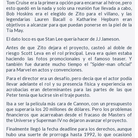
Tom Cruise era la primera opción para encarnar al héroe, pero
esto quedó en la nada y solo una reunión fue llevada a cabo,
Bob Hoskins era el elegido de Zito para el villano, y las
legendarias Lauren Bacall o Katharine Hepburn eran
objetivos a alcanzar para que puedan ponerse en la piel de la
Tía May.
El dato loco es que Stan Lee quería hacer de J.J Jameson.
Antes de que Zito dejara el proyecto, casteó al doble de
riesgo Scott Leva en el rol principal. Leva era quien estaba
haciendo las fotos promocionales y el famoso teaser. Y
también fue durante mucho tiempo el “Spider-man oficial”
para Marvel en actos y convenciones.
Para el director era un desafío, pero decía que el actor podía
llevar adelante el rol y su presencia física y experiencia en
acrobacias eran determinantes para las partes de las que
Peter tenía que lucirse sin el traje puesto.
Iba a ser la película más cara de Cannon, con un presupuesto
que superaría los 20 millones de dólares. Pero los problemas
financieros que acarreaban desde el fracaso de Masters of
the Universe y Superman IV no dejaron avanzar el proyecto.
Finalmente llegó la fecha deadline para los derechos, aunque
hubo una suerte de prorroga hasta 1992, lo que ocasionó