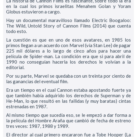
La historia de Cannon Films es fascinante, sobre todo la era
en la cual los primos israelitas Menahem Golan y Yoram
Globus estuvieron a cargo.
Hay un documental maravilloso llamado Electric Boogaloo:
The Wild, Untold Story of Cannon Films (2014) que cuenta
todo esto.
La cuestión es que en uno de esos avatares, en 1985 los
primos llegan a un acuerdo con Marvel (vía Stan Lee) de pagar
225 mil dólares a lo largo de cinco años para hacer una
película de Spider-man. La condición era que si para abril de
1990 no conseguían hacerla los derechos le volvían a la
editorial.
Por su parte, Marvel se quedaba con un treinta por ciento de
las ganancias del eventual film.
Era un tiempo en el cual Cannon estaba apostando fuerte ya
que también había adquirido los derechos de Superman y de
He-Man, lo que resultó en las fallidas (y muy baratas) cintas
estrenadas en 1987.
Al mismo tiempo que sucedía eso, se le empezó a dar forma a
la película del Hombre Araña que cambió de fecha de estreno
tres veces: 1987, 1988 y 1989.
El director al cual primero encararon fue a Tobe Hooper (La