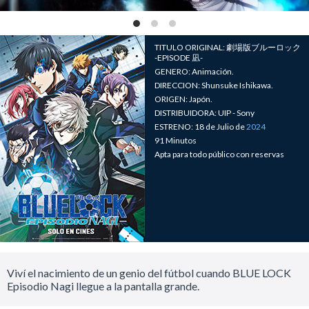
TITULO ORIGINAL: 劇場版ブルーロック
-EPISODE 凪-
GENERO: Animación.
DIRECCION: Shunsuke Ishikawa.
ORIGEN: Japón.
DISTRIBUIDORA: UIP - Sony
ESTRENO: 18 de Julio de
2024
91 Minutos
Apta para todo público con reservas
Viví el nacimiento de un genio del fútbol cuando BLUE LOCK
Episodio Nagi llegue a la pantalla grande.