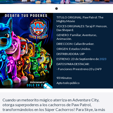
TITULO ORIGINAL: Paw Patrol: The
Mighty Movie
VOCES ORIGINALES: Taraji P. Henson,
Dax Shepard.
GENERO: Familiar, Aventuras,
Animación.
DIRECCION: Callan Brunker.
ORIGEN: Estados Unidos.
DISTRIBUIDORA: UIP
ESTRENO: 23 de Septiembre de
2023
DATOS PARA DESTACAR:
- Funciones Preestreno 23 y 24/9
93 Minutos
Apta todo público
Cuando un meteorito mágico aterriza en Adventure City,
otorga superpoderes a los cachorros de Paw Patrol,
transformándolos en los Súper Cachorros! Para Skye, la más