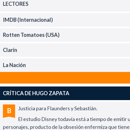
LECTORES
IMDB (Internacional)
Rotten Tomatoes (USA)
Clarín
La Nación
CRÍTICA DE HUGO ZAPATA
Justicia para Flaunders y Sebastíán.
B
El estudio Disney todavía está a tiempo de emitir 
personajes, producto de la obsesión enfermiza que tienen