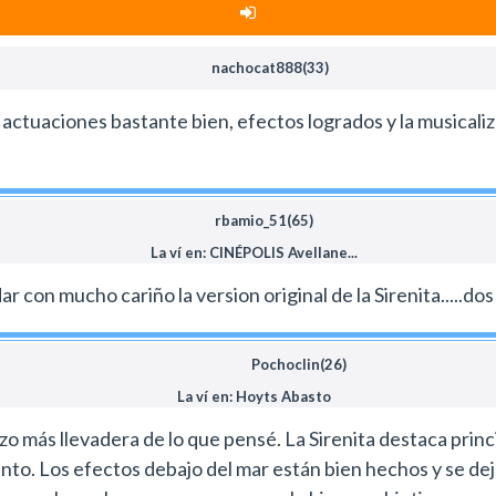
as por Alan Menken y Lin Manuel Miranda que son intrasce
r que ha hecho Disney en los últimos tiempos y top 3 de sus
 en los niños como espera el estudio.
 por un acto de odio.
nachocat888(33)
 busquen un poco de nostalgia y antes que termine el mes
as actuaciones bastante bien, efectos logrados y la musicali
rbamio_51(65)
La ví en: CINÉPOLIS Avellane...
rdar con mucho cariño la version original de la Sirenita.....
Pochoclin(26)
La ví en: Hoyts Abasto
o más llevadera de lo que pensé. La Sirenita destaca princ
to. Los efectos debajo del mar están bien hechos y se dej