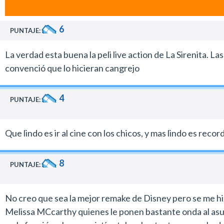
La banda de sonido incorpora nuevas canciones compuest
En síntesis, La sirenita es una gran película. De lo mejo
Me cuesta creer que esta película tenga una gran llegada
6
Si la película no funciona o no trasciende es simplemente
PUNTAJE:
Creo que será una obra más pasable para los adultos que
La verdad esta buena la peli live action de La Sirenita. L
habitualmente con el cine de Disney en la actualidad.
convenció que lo hicieran cangrejo
4
PUNTAJE:
Que lindo es ir al cine con los chicos, y mas lindo es reco
8
PUNTAJE:
No creo que sea la mejor remake de Disney pero se me hiz
Melissa MCcarthy quienes le ponen bastante onda al asun