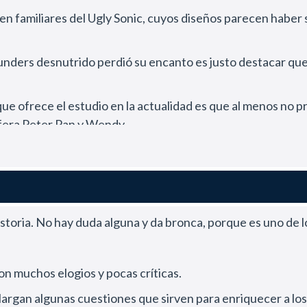
n familiares del Ugly Sonic, cuyos diseños parecen haber 
unders desnutrido perdió su encanto es justo destacar que l
a que ofrece el estudio en la actualidad es que al menos no 
ífera Peter Pan y Wendy.
rthy pudo interpretar a la bruja original sin que la convir
tos clásicos que el público recuerda del film de animació
istoria. No hay duda alguna y da bronca, porque es uno de 
r desarrollo y también se expandió el rol del príncipe Eric
idad parece un espectáculo teatral de un parque temático fi
son muchos elogios y pocas críticas.
n de Rob Marshall, quien desde Chicago no brinda una pro
lo alargan algunas cuestiones que sirven para enriquecer a lo
to the Woods.