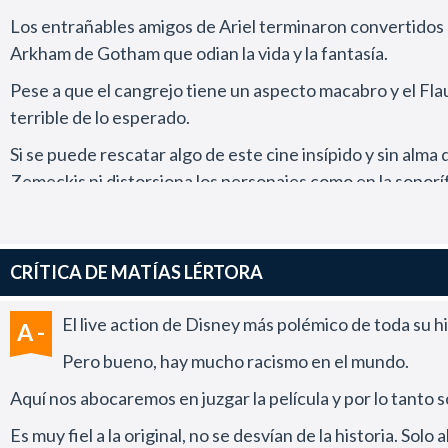
Los entrañables amigos de Ariel terminaron convertidos e
Arkham de Gotham que odian la vida y la fantasía.
Pese a que el cangrejo tiene un aspecto macabro y el Fla
terrible de lo esperado.
Si se puede rescatar algo de este cine insípido y sin alm
Zemeckis ni distorsiona los personajes como en la sopor
En ese sentido resultó una sorpresa ver que Mellisa McCa
de Maléfica y Cruella.
CRÍTICA DE MATÍAS LÉRTORA
Aunque la trama es la misma y se evocan todos los momen
adicionar un contenido diferente.
El live action de Disney más polémico de toda su h
A -
La historia de amor entre los protagonistas tiene un mayo
Pero bueno, hay mucho racismo en el mundo.
Más que una película esta versión de La sirenita en real
Aquí nos abocaremos en juzgar la película y por lo tanto 
Una cuestión que se relaciona con la horrenda direcció
Es muy fiel a la original, no se desvían de la historia. So
incompetencia para trabajar la fantasía en el musical In