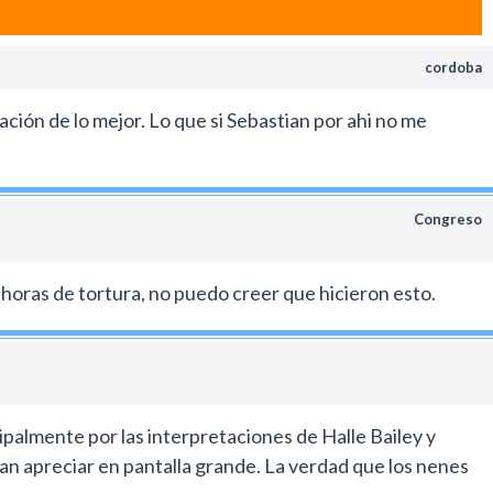
ndentes y no le aportan nada relevante a la trama.
 remakes animados.
cordoba
 se borrará enseguida de la memoria como ocurre
zación de lo mejor. Lo que si Sebastian por ahi no me
Congreso
dos horas de tortura, no puedo creer que hicieron esto.
ipalmente por las interpretaciones de Halle Bailey y
an apreciar en pantalla grande. La verdad que los nenes