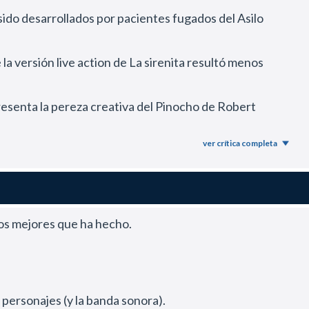
sido desarrollados por pacientes fugados del Asilo
a versión live action de La sirenita resultó menos
presenta la pereza creativa del Pinocho de Robert
ver crítica completa
tieran en una villana incomprendida como las aberraciones
n en esta remake al menos hubo un mínimo intento por
los mejores que ha hecho.
 que siempre fue bastante soso.
lmado para la pantalla grande.
ducción memorable y previamente había manifestado su
s personajes (y la banda sonora).