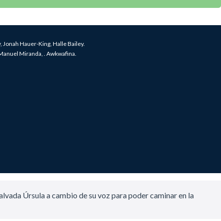
Jonah Hauer-King, Halle Bailey.
anuel Miranda, . Awkwafina.
 malvada Úrsula a cambio de su voz para poder caminar en la