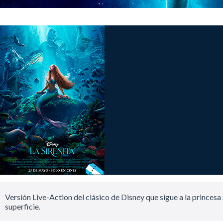
Versión Live-Action del clásico de Disney que sigue a la princes
superficie.