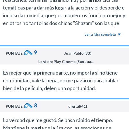
temáticas para dar más lugar a la acción y el desborde e
incluso la comedia, que por momentos funciona mejor y
en otros no tanto las dos chicas "Shazam" son las que
mejor salen paradas en esto) y Jack Dylan Grazer
ver crítica completa
sobresale por las ganas que le pone a su rol. Satisfecho
y para recomendar entre fans del género
9
PUNTAJE:
Juan Pablo (33)
La ví en: Play Cinema (San Jua...
Es mejor que la primera parte, no importa si no tiene
continuidad, vale la pena, no me pagaron para hablar
bien de la película, delen una oportunidad.
8
PUNTAJE:
digital(41)
La verdad que me gustó. Se pasa rápido el tiempo.
Mantiene la magia de la 1ra con las emociones de