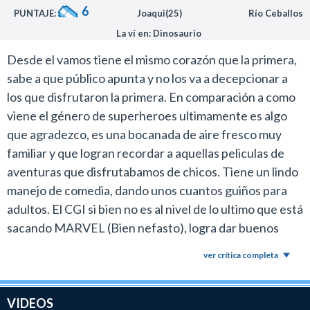
6
PUNTAJE:
Joaqui(25)
Río Ceballos
La ví en: Dinosaurio
Desde el vamos tiene el mismo corazón que la primera,
sabe a que público apunta y no los va a decepcionar a
los que disfrutaron la primera. En comparación a como
viene el género de superheroes ultimamente es algo
que agradezco, es una bocanada de aire fresco muy
familiar y que logran recordar a aquellas peliculas de
aventuras que disfrutabamos de chicos. Tiene un lindo
manejo de comedia, dando unos cuantos guiños para
adultos. El CGI si bien no es al nivel de lo ultimo que está
sacando MARVEL (Bien nefasto), logra dar buenos
momentos de a ratos. Aplausos para Helen Mirren y
ver crítica completa
Lucy Liu que logran ser lo mejor de la película, villanas
hechas y derechas.
VIDEOS