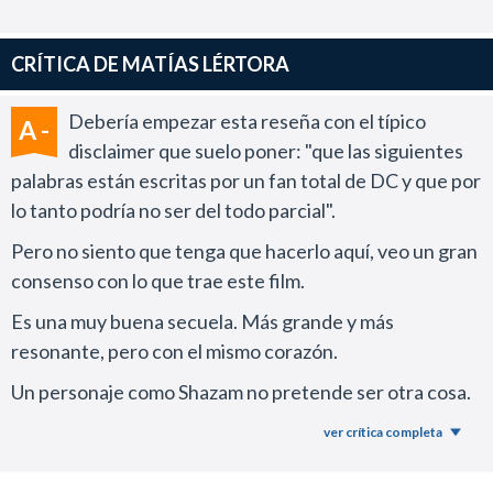
superhéroe como un imbécil que genera vergüenza
ajena con la particularidad que en este episodio su rol
CRÍTICA DE MATÍAS LÉRTORA
deja la impresión que padece algún problemita de salud
mental.
Debería empezar esta reseña con el típico
A -
Ese desfasaje que se percibía entre las personalidades
disclaimer que suelo poner: "que las siguientes
de Billy Batson y Shazam se siente más pronunciado y
palabras están escritas por un fan total de DC y que por
no tiene el menor sentido, sobre todo cuando el
lo tanto podría no ser del todo parcial".
argumento intenta retratar una madurez en las
Pero no siento que tenga que hacerlo aquí, veo un gran
responsabilidades del protagonista.
consenso con lo que trae este film.
Si bien la nueva trama ya no depende tanto de la
Es una muy buena secuela. Más grande y más
comedia juvenil y abre un poco el juego al contexto de
resonante, pero con el mismo corazón.
mitología y fantasía que rodea el mundo del héroe el
espectáculo resulta decepcionante.
Un personaje como Shazam no pretende ser otra cosa.
Y en estas adaptaciones se decidió apuntar hacia la
En esta ocasión hubo una intención de acercarse al
ver crítica completa
familia y la aventura.
universo del cómic pero la película termina siendo
penosamente genérica debido a la horrenda dirección
Así que nos volvemos a encontrar con eso pero con un