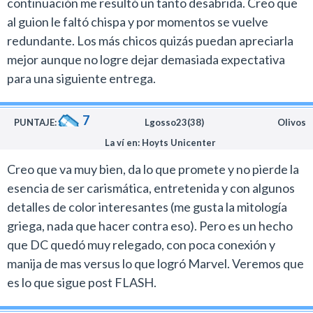
continuación me resultó un tanto desabrida. Creo que
interesante con esta dupla de actrices.
Y se nota, aunque los VFX tampoco descollan.
al guion le faltó chispa y por momentos se vuelve
Gal Gadot en una breve participación simpática le pone
redundante. Los más chicos quizás puedan apreciarla
No hay absolutamente nada en este film que no
onda a la película como Wonder Woman , mientras que
mejor aunque no logre dejar demasiada expectativa
hayamos visto antes en una película de superhéroes.
Jake Dylan Glazer en el rol de Freddy Freeman y Grace
para una siguiente entrega.
Fullon como Mary Marvel le aportan a los héroes la
Aunque la trama se encuentra menos contenida y
dignidad que brilla por su ausencia en la actuación de
apunta a lo épico.
7
Levi.
PUNTAJE:
Lgosso23(38)
Olivos
A lo mejor algunas decisiones fueron obvias y tal vez el
La ví en: Hoyts Unicenter
Rachel Zegler (West Side Story) también sale bien
clímax está cantado, pero bueno, tendríamos que
parada pese a contar con una intervención limitada.
entrar en terreno del spoiler para explicar.
Creo que va muy bien, da lo que promete y no pierde la
esencia de ser carismática, entretenida y con algunos
En cierta manera la película se desarrolla por el terreno
Pero vuelvo a resaltar que tiene un gran corazón y eso
detalles de color interesantes (me gusta la mitología
de mediocridad de la última Ant-Man con la diferencia
no es tan fácil de generar.
griega, nada que hacer contra eso). Pero es un hecho
que la obra de Marvel estaba mucho más cuidada en los
Ahora bien, paso a abordar otro tema muy comentado
que DC quedó muy relegado, con poca conexión y
aspectos visuales.
en redes sociales: en mi caso particular, poco importa si
manija de mas versus lo que logró Marvel. Veremos que
Shazam tiene algunas secuencias de acción que
esta iteración del personaje entra en los planes de
es lo que sigue post FLASH.
parecen material de archivo del año 2000.
James Gunn para el futuro (ojalá lo haga), disfruté la