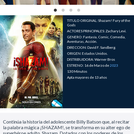
TITULO ORIGINAL: Shazam! Fury of the
Gods
ACTORES PRINCIPALES: Zachary Levi.
GENERO: Fantasía, Comic, Comedia,
Aventuras, Acción.
DIRECCION: David F. Sandberg.
ORIGEN: Estados Unidos.
DISTRIBUIDORA: Warner Bros
ESTRENO: 16 de Marzo de
2023
130 Minutos
Apta mayores de 13 años
Continúa la historia del adolescente Billy Batson que, al recitar
la palabra mágica ¡SHAZAM!, se transforma en su alter ego de
superhéroe adulto, Shazam. Dotados con los poderes de los