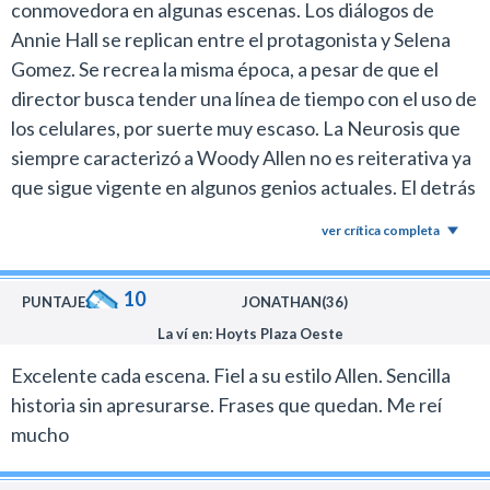
conmovedora en algunas escenas. Los diálogos de
Annie Hall se replican entre el protagonista y Selena
Gomez. Se recrea la misma época, a pesar de que el
director busca tender una línea de tiempo con el uso de
los celulares, por suerte muy escaso. La Neurosis que
siempre caracterizó a Woody Allen no es reiterativa ya
que sigue vigente en algunos genios actuales. El detrás
de cámara que es parte de la historia, me recuerda a el
ver crítica completa
último film de Tarantino. EXCELENTE.
10
PUNTAJE:
JONATHAN(36)
La ví en: Hoyts Plaza Oeste
Excelente cada escena. Fiel a su estilo Allen. Sencilla
historia sin apresurarse. Frases que quedan. Me reí
mucho