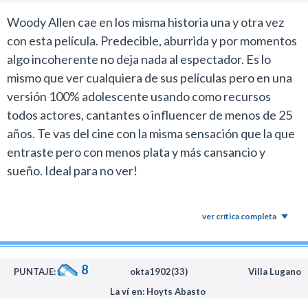
otro personaje.
Woody Allen cae en los misma historia una y otra vez
Selena Gomez representa eso que él no tiene y que
con esta película. Predecible, aburrida y por momentos
desea. Representa una fantasía que puede llegar a
algo incoherente no deja nada al espectador. Es lo
cumplir, y se la topa de manera cinematográfica
mismo que ver cualquiera de sus películas pero en una
(literalmente).
versión 100% adolescente usando como recursos
El resto de las participaciones también son
todos actores, cantantes o influencer de menos de 25
excepcionales. Ya sea Jude Law, Diego Luna, Rebeca
años. Te vas del cine con la misma sensación que la que
Hall o Liev Schreiber.
entraste pero con menos plata y más cansancio y
La fotografía a cargo de Vittorio Storaro es magnífica.
sueño. Ideal para no ver!
Su entendimiento con Allen funciona como reloj suizo y
le da lo necesario para que se luzcan aún más la historia
y los personajes.
ver crítica completa
Un día lluvioso en Nueva York es una de las mejores
películas de Woddy Allen en los últimos años, tal vez la
mejor en la última década.
8
PUNTAJE:
okta1902(33)
Villa Lugano
Los que aman su obra disfrutarán mucho este estreno.
La ví en: Hoyts Abasto