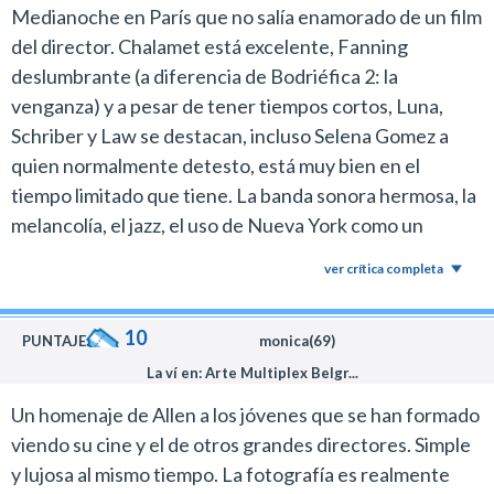
Medianoche en París que no salía enamorado de un film
del director. Chalamet está excelente, Fanning
deslumbrante (a diferencia de Bodriéfica 2: la
venganza) y a pesar de tener tiempos cortos, Luna,
Schriber y Law se destacan, incluso Selena Gomez a
quien normalmente detesto, está muy bien en el
tiempo limitado que tiene. La banda sonora hermosa, la
melancolía, el jazz, el uso de Nueva York como un
personaje más, me sentí parte de la pelicula, algo que,
ver crítica completa
como dije antes, hacía mucho que no me pasaba con un
film de Allen.
10
PUNTAJE:
monica(69)
La ví en: Arte Multiplex Belgr...
Un homenaje de Allen a los jóvenes que se han formado
viendo su cine y el de otros grandes directores. Simple
y lujosa al mismo tiempo. La fotografía es realmente