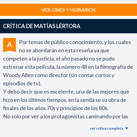
VER CINES Y HORARIOS
CRÍTICA DE MATÍAS LÉRTORA
Por temas de público conocimiento, y los cuales
A
no se abordarán en esta reseña ya que
competen a la justicia, el año pasado no se pudo
estrenar esta película, la número 48 en la filmografía de
Woody Allen como director (sin contar cortos y
episodios de tv).
Y debo decir que es excelente, una de las mejores que
hizo en los últimos tiempos, en la senda se su obra de
finales de los años 70s y principios de los 80s.
No solo por ver a los protagonistas caminando por las
calles de Manhattan y hablando sobre las maravillas y
ver crítica completa
misterios de la bella New York, sino también por la