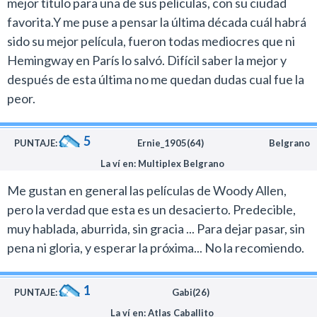
mejor título para una de sus películas, con su ciudad
desencuentros y el azar.
favorita.Y me puse a pensar la última década cuál habrá
Así es como nos enamoramos sin saber bien por qué de
sido su mejor película, fueron todas mediocres que ni
Elle Fanning, mientras la seguimos en su gran periplo
Hemingway en París lo salvó. Difícil saber la mejor y
donde todo puede ser posible.
después de esta última no me quedan dudas cual fue la
Ella rompe con sus estructuras y de a poco vemos la
peor.
gran ambición que se encuentra bajo la apariencia de
chica de pueblo.
5
PUNTAJE:
Ernie_1905(64)
Belgrano
Su Ashleigh Enright, nombre poderoso y que hay que
La ví en: Multiplex Belgrano
explicar, es uno de los dos grandes reflejos de Allen. El
otro es el de Gatsby Welles, interpretado por el ya
Me gustan en general las películas de Woody Allen,
mencionado Chalamet.
pero la verdad que esta es un desacierto. Predecible,
Tampoco es casual que su nombre de pila sea el mismo
muy hablada, aburrida, sin gracia ... Para dejar pasar, sin
que el del célebre personaje creado por F. Scott
pena ni gloria, y esperar la próxima... No la recomiendo.
Fitzgerald, lo que supone una gran ironía.
Aquí el protagonista escapa sin saberlo, estando
1
PUNTAJE:
Gabi(26)
desmotivado y encuentra la pasión en su ciudad y en
La ví en: Atlas Caballito