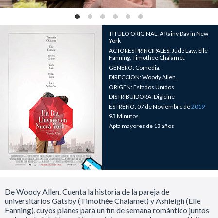
TITULO ORIGINAL: A Rainy Day in New
York
ACTORES PRINCIPALES: Jude Law, Elle
Fanning, Timothée Chalamet.
GENERO: Comedia.
DIRECCION: Woody Allen.
ORIGEN: Estados Unidos.
DISTRIBUIDORA: Digicine
ESTRENO: 07 de Noviembre de
2019
93 Minutos
Apta mayores de 13 años
De Woody Allen. Cuenta la historia de la pareja de
universitarios Gatsby (Timothée Chalamet) y Ashleigh (Elle
Fanning), cuyos planes para un fin de semana romántico juntos