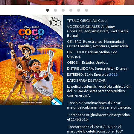
TITULO ORIGINAL: Coco
VOCES ORIGINALES: Anthony
Gonzalez, Benjamin Bratt, Gael García
Bernal.
GENERO: Re estrenos, Nominada al
Oscar, Familiar, Aventuras, Animación.
DIRECCION: Adrian Molina, Lee
Unkrich.
ORIGEN: Estados Unidos.
DISTRIBUIDORA: Buena Vista - Disney
ESTRENO: 11 de Enero de
2018
DATOS PARA DESTACAR:
La película además recibió la calificación
del INCAA de "Apta para todo público
con reservas".
- Recibió 2 nominaciones al Oscar:
mejor pelicula animada y mejor canción.
- Estrenada originalmente en Argentina
el 11/1/2018.
- Reestrenada el 26/10/2023 en el
marco de la celebración por el 100º