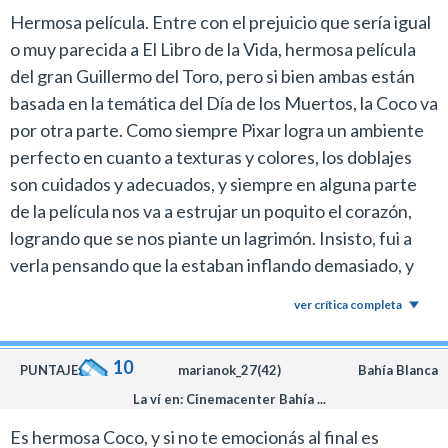
Hermosa película. Entre con el prejuicio que sería igual
o muy parecida a El Libro de la Vida, hermosa película
del gran Guillermo del Toro, pero si bien ambas están
basada en la temática del Día de los Muertos, la Coco va
por otra parte. Como siempre Pixar logra un ambiente
perfecto en cuanto a texturas y colores, los doblajes
son cuidados y adecuados, y siempre en alguna parte
de la película nos va a estrujar un poquito el corazón,
logrando que se nos piante un lagrimón. Insisto, fui a
verla pensando que la estaban inflando demasiado, y
salí convencido de que es una gran película, con un muy
ver crítica completa
buen mensaje y excelentemente lograda
10
PUNTAJE:
marianok_27(42)
Bahía Blanca
La ví en: Cinemacenter Bahía ...
Es hermosa Coco, y si no te emocionás al final es