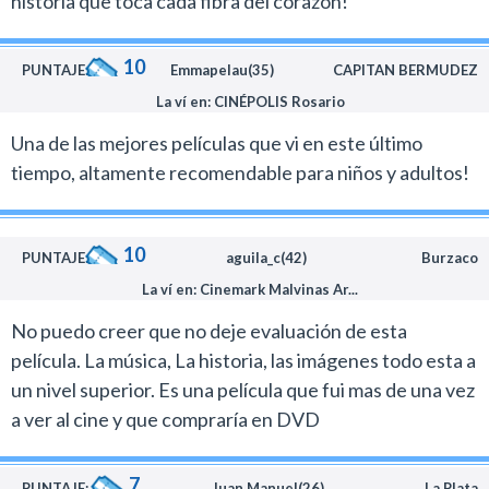
historia que toca cada fibra del corazón!
En definitiva, Coco es un film maravilloso. Una
animación que solo Pixar puede brindar. Pero estén
10
PUNTAJE:
Emmapelau(35)
CAPITAN BERMUDEZ
advertidos que van a llorar mucho…
La ví en: CINÉPOLIS Rosario
Una de las mejores películas que vi en este último
tiempo, altamente recomendable para niños y adultos!
10
PUNTAJE:
aguila_c(42)
Burzaco
La ví en: Cinemark Malvinas Ar...
No puedo creer que no deje evaluación de esta
película. La música, La historia, las imágenes todo esta a
un nivel superior. Es una película que fui mas de una vez
a ver al cine y que compraría en DVD
7
PUNTAJE:
Juan Manuel(26)
La Plata