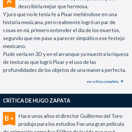
A
describirla mejor que hermosa.
Y juro que no le tenía fe a Pixar metiéndose en una
historia mexicana, pero realmente logró un par de
cosas en mi, primero entender el día de los muertos,
segundo que me pase a parecer simpático ese festejo
mexicano.
Pude verla en 3D y en el arranque ya muestra la riqueza
de texturas que logró Pixar y el uso de las
profundidades de los objetos de una manera perfecta.
Ya podríamos no sorprendernos por estas mejoras
ver crítica completa
constantes, pero creo que lo de Coco no hay que dejar
de mencionarlo porque el trabajo hecho es hermoso
CRÍTICA DE HUGO ZAPATA
(en un todo)
Tampoco soy fan de la música folclórica mexicana, pero
Hace unos años el director Guillermo del Toro
B +
acá no queda otra que mover la patita.
produjo para los estudios Fox una gran película
El humor de la película es muy simpático. Incluso logra
de animación como fue El libro de la vida que pasó