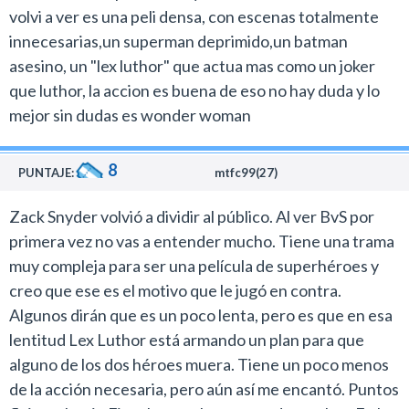
volvi a ver es una peli densa, con escenas totalmente
bien puesto y dosificado dentro de una estructura
El Superman de Cavill aburre y necesita ser encarado
innecesarias,un superman deprimido,un batman
argumental llena de imprevistos.
con un poco más de onda.
asesino, un "lex luthor" que actua mas como un joker
Y ahí caemos en otro de los miedos: los spoilers. No
Con respecto a las nuevas incorporaciones, Ben
que luthor, la accion es buena de eso no hay duda y lo
aquellos originados por los que vean la película y
Affleck brindó una interpretación digna de Batman que
mejor sin dudas es wonder woman
publiquen lo que no deben en redes sociales sino los
supo estar a la altura de las circunstancias.
que vienen de los trailers y clips.
No creo que sea ni por asomo el mejor hombre
Ahora puedo decir que es verdad que el anteúltimo
8
murciélago del cine (el tiempo se encargará de
PUNTAJE:
mtfc99(27)
trailer muestra demasiado y sin necesidad pero
confirmarlo), pero no encuentro motivos sólidos para
también afirmo que no arruina ni de cerca la
Zack Snyder volvió a dividir al público. Al ver BvS por
desmerecer el trabajo que hizo. Disfruté al actor en
experiencia cinematográfica porque hay muchas
primera vez no vas a entender mucho. Tiene una trama
este film.
sorpresas y momentos donde la mandíbula se afloja.
muy compleja para ser una película de superhéroes y
El Bruce Wayne de Affleck tal vez carece de la
Son dos horas y media que se pasan volando mientras
creo que ese es el motivo que le jugó en contra.
intensidad que tenía la versión de Christian Bale, pero
los personajes se desarrollan y espectaculares escenas
Algunos dirán que es un poco lenta, pero es que en esa
al menos presenta un personaje que uno puede
de acción asombran. Hay muchos fotogramas que son
lentitud Lex Luthor está armando un plan para que
reconocer en el cine. La representación de Batman tal
el sueño de cualquier fan de DC Comics y que
alguno de los dos héroes muera. Tiene un poco menos
vez es algo más polémica.
estuvimos esperando toda una vida. Las secuencias en
de la acción necesaria, pero aún así me encantó. Puntos
Por momentos el Batman-Rambo de esta película está