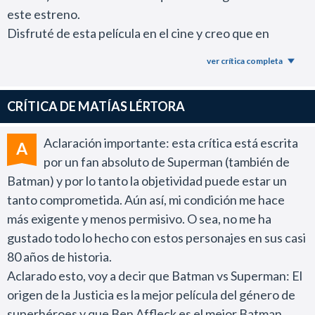
este estreno.
Disfruté de esta película en el cine y creo que en
términos generales es una propuesta pochoclera
ver crítica completa
decente. Sin embargo, luego de unas horas de digerir el
film me pasó algo muy particular.
CRÍTICA DE MATÍAS LÉRTORA
Me di cuenta que Batman Vs. Superman me gustó más
por las cosas que puede llegar a ofrecer el universo DC
Aclaración importante: esta crítica está escrita
A
en los próximos años que por la película concreta que
por un fan absoluto de Superman (también de
ofrece Zack Snyder.
Batman) y por lo tanto la objetividad puede estar un
Me hubiera encantado ver un film que trasladara en la
tanto comprometida. Aún así, mi condición me hace
pantalla grande una fiesta comiquera como es el cómic
más exigente y menos permisivo. O sea, no me ha
Superman/Batman pero me encontré con un trailer
gustado todo lo hecho con estos personajes en sus casi
extendido de dos horas y media del próximo film de la
80 años de historia.
Liga de la Justicia.
Aclarado esto, voy a decir que Batman vs Superman: El
Esta producción sigue el perfil de realismo extremo que
origen de la Justicia es la mejor película del género de
había tenido Man of Steel donde todas y cada una de
superhéroes y que Ben Affleck es el mejor Batman