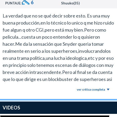
6
verla. Es obligación
PUNTAJE:
Shuuko(35)
Al principio choca un poco porque su código parece no
estar en sintonía con el resto del film, pero a media que
La verdad que no se qué decir sobre esto. Es una muy
pasan sus escenas cobra mucho sentido el por qué es
buena producción,en lo técnico lo unico q me hizo ruido
así.
fue algun q otro CGI,pero está muy bien.Pero como
Hay miles de cosas más para decir pero esta crítica ya
pelicula...cuesta un poco entender lo q quisieron
es muy larga aunque no contenga spoilers así que solo
hacer.Me da la sensación que Snyder queria tomar
voy a reiterar que es el sueño de cualquier comiquero y
realmente en serio a los superheroes,involucrandolos
que el espectador que no lo sea va a encontrar un gran
en una trama politica,una lucha ideologica,etc y por eso
entretenimiento con estos personajes tan queridos y
en principio solo tenemos escenas de diálogos con muy
conocidos.
breve acción intrascendente.Pero al final se da cuenta
Batman vs Superman: El Origen de la Justicia no es solo
que lo que dirige es un blockbuster de superheroes asi
un estreno, es un evento cinematográfico
que recurren a la tipica pelea con el monstruo,que no
generacional. Excelente es poco.
ver crítica completa
aporta nada que no hayamos visto antes.Mejor que
¿Te la vas a perder en el cine y verla en tv o un monitor?
Suicide Squad,peor que Civil War. Odie el enfoque de
Andá a ser testigo de la historia y vas a descubrir que la
este Batman
VIDEOS
respuesta a quién ganará no es tan sencilla y que con