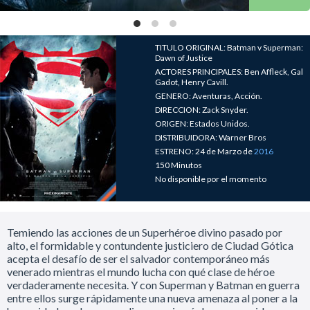
TITULO ORIGINAL: Batman v Superman:
Dawn of Justice
ACTORES PRINCIPALES: Ben Affleck, Gal
Gadot, Henry Cavill.
GENERO: Aventuras, Acción.
DIRECCION: Zack Snyder.
ORIGEN: Estados Unidos.
DISTRIBUIDORA: Warner Bros
ESTRENO: 24 de Marzo de
2016
150 Minutos
No disponible por el momento
Temiendo las acciones de un Superhéroe divino pasado por
alto, el formidable y contundente justiciero de Ciudad Gótica
acepta el desafío de ser el salvador contemporáneo más
venerado mientras el mundo lucha con qué clase de héroe
verdaderamente necesita. Y con Superman y Batman en guerra
entre ellos surge rápidamente una nueva amenaza al poner a la