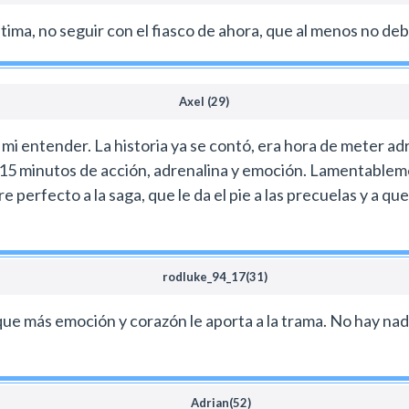
ultima, no seguir con el fiasco de ahora, que al menos no deb
Axel (29)
 a mi entender. La historia ya se contó, era hora de meter a
 15 minutos de acción, adrenalina y emoción. Lamentableme
 perfecto a la saga, que le da el pie a las precuelas y a q
rodluke_94_17(31)
 que más emoción y corazón le aporta a la trama. No hay nad
Adrian(52)