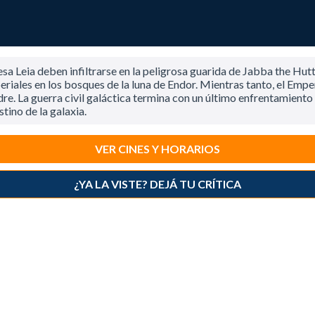
esa Leia deben infiltrarse en la peligrosa guarida de Jabba the Hutt
eriales en los bosques de la luna de Endor. Mientras tanto, el Empe
padre. La guerra civil galáctica termina con un último enfrentamiento
tino de la galaxia.
VER CINES Y HORARIOS
¿YA LA VISTE? DEJÁ TU CRÍTICA