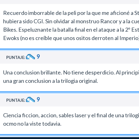
Recuerdo imborrable de la peli por la que me aficioné a S
hubiera sido CGI. Sin olvidar al monstruo Rancor y a la c
Bikes. Espeluznante la batalla final en el ataque a la 2º E
Ewoks (no es creíble que unos ositos derroten al Imperio),
9
PUNTAJE:
Una conclusion brillante. No tiene desperdicio. Al princ
una gran conclusion a la trilogia original.
9
PUNTAJE:
Ciencia ficcion, accion, sables laser y el final de una t
ocmo no la viste todavia.