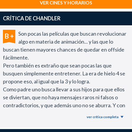
VER CINES Y HORARIOS
CRÍTICA DE CHANDLER
Son pocas las películas que buscan revolucionar
B +
algo en materia de animación... y las que lo
buscan tienen mayores chances de quedar en offside
fácilmente.
Pero también es extraño que sean pocas las que
busquen simplemente entretener. La era de hielo 4 se
propone eso, al igual que la 3 y lo logra.
Como padre uno busca llevar a sus hijos para que ellos
se diviertan, que no haya mensajes raros ni falsos o
contradictorios, y que además uno no se aburra. Y con
esta película se dan esas cosas y encima en 90 minutos.
ver crítica completa
La era de hielo mejoró para mi desde la tercera, dejando
un poco de robar con Scrat, e integrándolo más