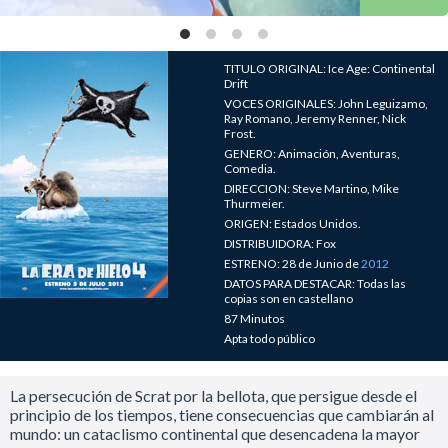
TITULO ORIGINAL: Ice Age: Continental
Drift
VOCES ORIGINALES: John Leguizamo,
Ray Romano, Jeremy Renner, Nick
Frost.
GENERO: Animación, Aventuras,
Comedia.
DIRECCION: Steve Martino, Mike
Thurmeier.
ORIGEN: Estados Unidos.
DISTRIBUIDORA: Fox
ESTRENO: 28 de Junio de
2012
DATOS PARA DESTACAR: Todas las
copias son en castellano
87 Minutos
Apta todo público
La persecución de Scrat por la bellota, que persigue desde el
principio de los tiempos, tiene consecuencias que cambiarán al
mundo: un cataclismo continental que desencadena la mayor