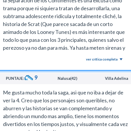
la Separación de los Continentes es una excusa como
trama porque ni siquiera tratan de desarrollarla, una
subtrama adolescente ridícula y totalmente cliché, la
historia de Scrat (Que parece sacada de un corto
animado de los Looney Tunes) es más interesante que
todo lo que pasa con los 3 principales, quienes salvo el
perezoso ya no dan para más. Ya hasta meten sirenas y
piratas en esta historia. Los únicos que se salvan de
ver crítica completa
este pedazo de mediocridad son Scrat, Sid y su abuela,
que es por mucho el personaje más gracioso.
9
PUNTAJE:
Nalusa(42)
Villa Adelina
Me gusta mucho toda la saga, asi que no iba a dejar de
ver la 4. Creo que los personajes son queribles, no
aburren y las historias se van complementando y
abriendo un mundo mas amplio, tiene los momentos
divertidos en los tiempos justos, y visualmente cada vez