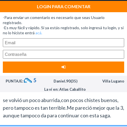
muy común en los medios de prensa, es “bueno, es sólo
LOGIN PARA COMENTAR
un dibujito animado para chicos” que es una manera de
-Para enviar un comentario es necesario que seas Usuario
denigrar el arte de la animación.
registrado.
-Es muy fácil y rápido. Si ya estás registrado, solo ingresá tu login, y si
Estrenos como este te inspiran a pedir a gritos el
no lo hiciste entrá
acá.
regreso de Don Bluth (Todos los perros van al cielo)
que debería estar trabajando en el cine en lugar de
producir videos juegos.
Desde el fracaso de Titán A. E en el 2000 lo
desterraron de la industria.
Hollywood en la actualidad necesita a un maestro
5
PUNTAJE:
Daniel.90(35)
Villa Lugano
como Bluth para hacer películas decentes y creativas
La ví en: Atlas Caballito
sin tener que depender del estreno anual de Pixar o
Dreamworks (cuando les pinta la inspiración y hacen
se volvió un poco aburrida,con pocos chistes buenos,
cosas grosas como Kung Fu Panda y Cómo entrenar a
pero tampoco es tan terrible.Me pareció mejor que la 3,
tu dragón).
aunque tampoco da para continuar con esta saga.
Este vicio de las secuelas hoy está totalmente