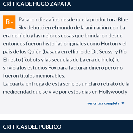
CRÍTICA DE HUGO ZAPATA
naturalmente. Ahora si es una marca registrada que
vaya apareciendo de vez en cuando y no incomoda.
Pasaron diez años desde que la productora Blue
B -
Buenos efectos 3D para la "popu" y para acompañar los
Sky debutó en el mundo de la animación con La
pochoclos.
era de hielo y las mejores cosas que brindaron desde
Efectista y buena. Está muy bien.
entonces fueron historias originales como Horton y el
país de los Quién (basada en el libro de Dr, Seuss y Río.
El resto (Robots y las secuelas de La era de hielo) le
sirvió a los estudios Fox para facturar dinero pero no
fueron títulos memorables.
La cuarta entrega de esta serie es un claro retrato de la
mediocridad que se vive por estos días en Hollywood y
que no sólo afecta al género de animación.
ver crítica completa
En la actualidad a los productores los sacás del campo
de las continuaciones y las precuelas y no se les cae una
idea.
CRÍTICAS DEL PUBLICO
La típica excusa que brinda el pensamiento mediocre,