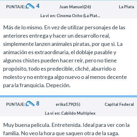
descontrolado en el cine de animación norteamericano
4
PUNTAJE:
Juan Manuel(26)
La Plata
y como al público no le molesta ver siempre lo mismo
La ví en: Cinema Ocho (La Plat...
vamos a tener en el futuro más películas de este estilo.
La era de hielo 4 es un desperdicio descomunal de
Más de lo mismo. En vez de utilizar personajes de las
recursos técnicos al servicio de una historia que no da
anteriores entrega y hacer un desarrollo real,
para más y personajes que están muy desgastados.
simplemente lanzen animales piratas, por que si. La
Visualmente el film es espectacular en lo que se refiere
animación es extraordinaria, el doblaje pasable y
a la elaboración de los escenarios que son increíbles y el
algunos chistes pueden hacer reír, pero no tiene
diseño de los personajes.
propósito, todo es predecible, cliché, aburrido o
El pelaje de los animales, por ejemplo, es
molesto y no entrega algo nuevo o al menos decente
absolutamente realista y hay escenas de este film en
para la franquicia. Depeción.
las que los protagonistas no parecen dibujos animados.
Desde los aspectos visuales es interesante y tiene
8
PUNTAJE:
erika179(35)
Capital Federal
algunos momentos de acción muy bien elaborados.
La ví en: Cabildo Multiplex
Sin embargo, estas cualidades al no estar sostenidas
Muy buena pelicula. Entretenida. Ideal para ver con la
por un buen argumento se terminan desaprovechando.
familia. No veo la hora que saquen otra de la saga.
Blue Sky no le puede sacar más jugo a estos personajes