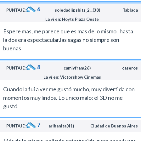
mismo rumbo y ya la serie no da para más.
de la franquicia al igual que la 3. Un desperdicio.
El año que viene Blue Sky presentará algo nuevo con el
6
PUNTAJE:
soledadlipshitz_2...(38)
Tablada
estreno de El reino secreto, una historia basada en el
La ví en: Hoyts Plaza Oeste
libro de William Joyce, creador de la exitosa serie
Espere mas, me parece que es mas de lo mismo . hasta
animada para niños Rolie Polie Olie. Crucemos los
la dos era espectacular.las sagas no siempre son
dedos para ver algo más creativo.
buenas
8
PUNTAJE:
camiyfran(26)
caseros
La ví en: Victorshow Cinemas
Cuando la fuí a ver me gustó mucho, muy divertida con
momentos muy lindos. Lo único malo: el 3D no me
gustó.
7
PUNTAJE:
aribanita(41)
Ciudad de Buenos Aires