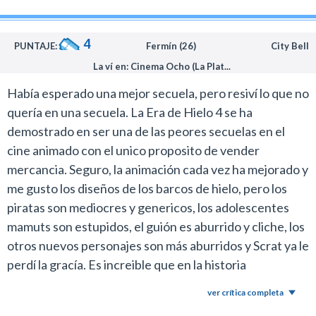
porque ya dieron todo lo que tenían para ofrecer.
Bastante que hicieron tres secuelas con una historia
4
PUNTAJE:
Fermín (26)
City Bell
que en principio nunca necesitó una continuación.
La ví en: Cinema Ocho (La Plat...
¿Cuánto más van a estirar el chiste de la ardilla Scrath y
la bellota?
Había esperado una mejor secuela, pero resiví lo que no
Por eso defiendo a la serie de Tinkerbell de Disney,
quería en una secuela. La Era de Hielo 4 se ha
porque más allá de la faceta comercial y los productos
demostrado en ser una de las peores secuelas en el
que venden, todas las películas presentan siempre un
cine animado con el unico proposito de vender
concepto distinto y los personajes experimentan
mercancia. Seguro, la animación cada vez ha mejorado y
situaciones nuevas. Son producciones inocentes para
me gusto los diseños de los barcos de hielo, pero los
los más chicos que están muy cuidadas. Las secuelas a
piratas son mediocres y genericos, los adolescentes
veces pueden ser buenas cuando están bien hechas. La
mamuts son estupidos, el guión es aburrido y cliche, los
trilogía de Toy Story y Kung Fu Panda 2 son un claro
otros nuevos personajes son más aburridos y Scrat ya le
ejemplo de ello.
perdí la gracía. Es increible que en la historia
Con las continuaciones de La era de hielo sumaron
prehistorica de La Era de Hielo vaya del deshielo y de
ver crítica completa
personajes pero los argumentos van siempre por el
los dinosaurios a esto. La recomeindo solo para los fans