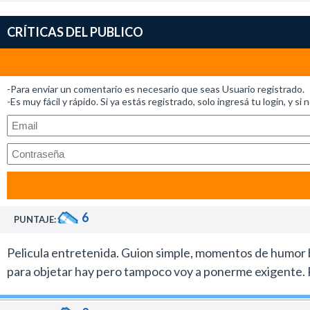
Después podemos ver si le sobran unos minutos o algunas
Pero esta película paga la entrada y punto. No saldremos
CRÍTICAS DEL PUBLICO
-Para enviar un comentario es necesario que seas Usuario registrado.
-Es muy fácil y rápido. Si ya estás registrado, solo ingresá tu login, y si 
6
PUNTAJE:
Pelicula entretenida. Guion simple, momentos de humor b
para objetar hay pero tampoco voy a ponerme exigente. Pe