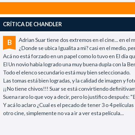
CRÍTICA DE CHANDLER
Adrian Suar tiene dos extremos en el cine... en el 
B
¿Donde se ubica Igualita a mi? casi en el medio, per
Acá no está forzado en un papel como lo tuvo en El día qu
El Un novio había logrado una muy buena dupla con la Bert
Todo el elenco secundario está muy bien seleccionado.
Las tomas está bien logradas, y la calidad de imagen y fo
¡¡No tiene chivos!!! Suar se está convirtiendo definitiva
Suena raro lo que voy a decir, pero lo justifico después: "
Y acá lo aclaro ¿Cual es el pecado de tener 3 o 4 película
otro cine, simplemente no va a ir a ver esta película...
Igualita a mi es orgullosamente un cine industrial que el
Esta película está bien hecha, bien filmada, no cae en lo