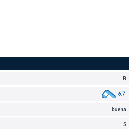
B
6.7
buena
5