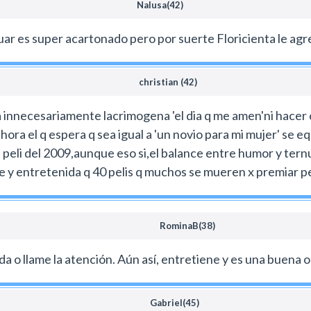
Nalusa(42)
ar es super acartonado pero por suerte Floricienta le agr
christian (42)
a innecesariamente lacrimogena 'el dia q me amen'ni hacer 
ora el q espera q sea igual a 'un novio para mi mujer' se equ
 peli del 2009,aunque eso si,el balance entre humor y tern
ple y entretenida q 40 pelis q muchos se mueren x premiar pe
RominaB(38)
 o llame la atención. Aún así, entretiene y es una buena op
Gabriel(45)