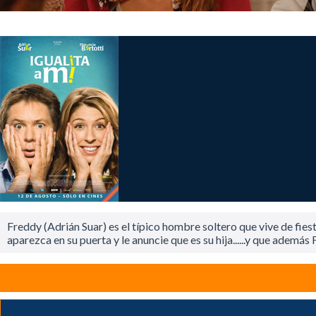
Freddy (Adrián Suar) es el típico hombre soltero que vive de fies
aparezca en su puerta y le anuncie que es su hija......y que ademá