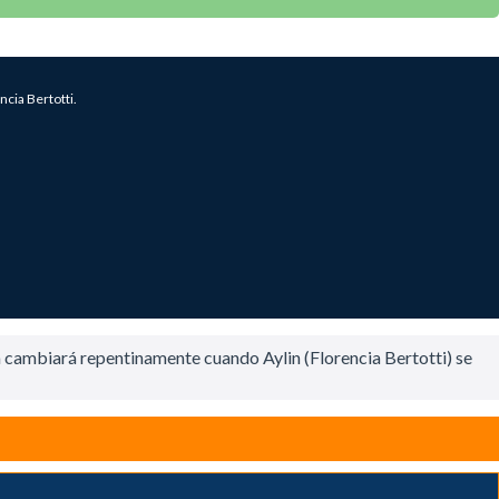
cia Bertotti.
ida cambiará repentinamente cuando Aylin (Florencia Bertotti) se