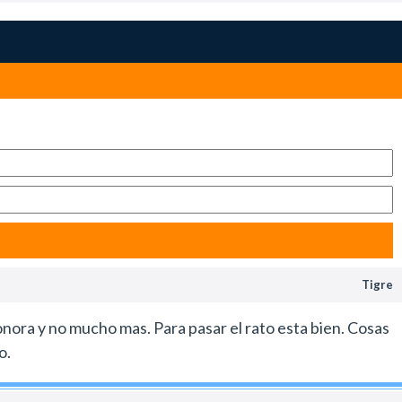
 definitivamente es un buen producto y listo.
Tigre
ora y no mucho mas. Para pasar el rato esta bien. Cosas
o.