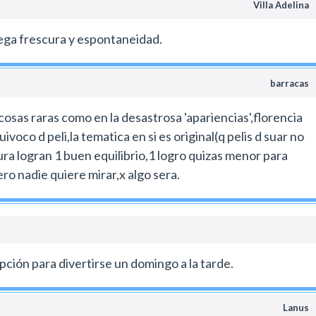
Villa Adelina
ega frescura y espontaneidad.
barracas
cosas raras como en la desastrosa 'apariencias',florencia
ivoco d peli,la tematica en si es original(q pelis d suar no
ura logran 1 buen equilibrio,1 logro quizas menor para
ro nadie quiere mirar,x algo sera.
ción para divertirse un domingo a la tarde.
Lanus