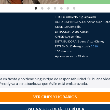
TITULO ORIGINAL: Igualita a mi
ACTORES PRINCIPALES: Adrián Suar, Floren
GENERO: Comedia.
DIRECCION: Diego Kaplan.
ORIGEN: Argentina.
DISTRIBUIDORA: Buena Vista - Disney
ESTRENO: 12 de Agosto de
2010
108 Minutos
Apta mayores de 13 años
ta en fiesta y no tiene ningún tipo de responsabilidad. Su buena v
s Freddy va a ser abuelo..ya que Aylin está embarazada.
VER CINES Y HORARIOS
¿YA LA VISTE? DEJÁ TU CRÍTICA