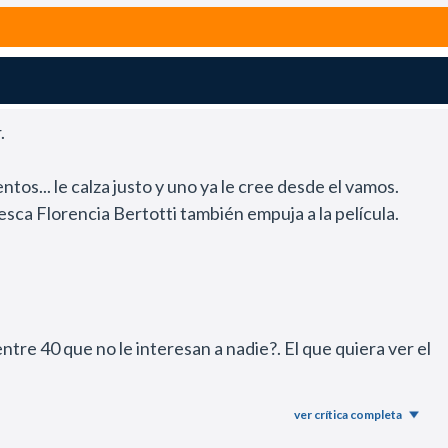
.
os... le calza justo y uno ya le cree desde el vamos.
esca Florencia Bertotti también empuja a la película.
ntre 40 que no le interesan a nadie?. El que quiera ver el
 que brilla por su ausencia.
ver crítica completa
 identificable y punto.