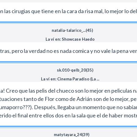
as cirugias que tiene en la cara da risa mal, lo mejor lo del
natalia-talarico_...(45)
La ví en: Showcase Haedo
ras, pero la verdad no es nada comica y no vale la pena verl
sk.010-qelb_20(35)
La ví en: Cinema Paradiso (La ...
la! Creo que las pelis del chueco son lo mejor en peliculas n
tuaciones tanto de Flor como de Adrián son de lo mejor, p
a fumaporro???). Después, llegaba un momento que no sabían
rido el final entre ellos dos en la sala que el de haber mos
matytayara_24(39)