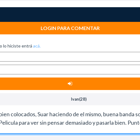
 escenas quizás no estén bien logradas.
 a recomendarla a los cuatro vientos como Un novio... pero
LOGIN PARA COMENTAR
no lo hiciste entrá
acá.
Ivan(28)
ien colocados, Suar haciendo de el mismo, buena banda son
licula para ver sin pensar demasiado y pasarla bien. Punt