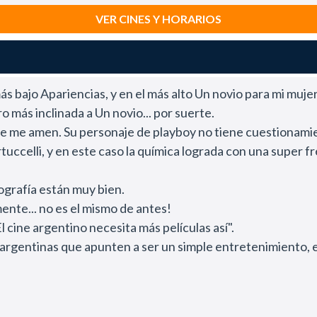
VER CINES Y HORARIOS
más bajo Apariencias, y en el más alto Un novio para mi mujer
o más inclinada a Un novio... por suerte.
e me amen. Su personaje de playboy no tiene cuestionamient
uccelli, y en este caso la química lograda con una super fr
tografía están muy bien.
mente... no es el mismo de antes!
El cine argentino necesita más películas así".
s argentinas que apunten a ser un simple entretenimiento, e
 cine argentino como mínimo debería poner cada dos meses, y
s errores del pasado o "mentastianos", con un humor simple e