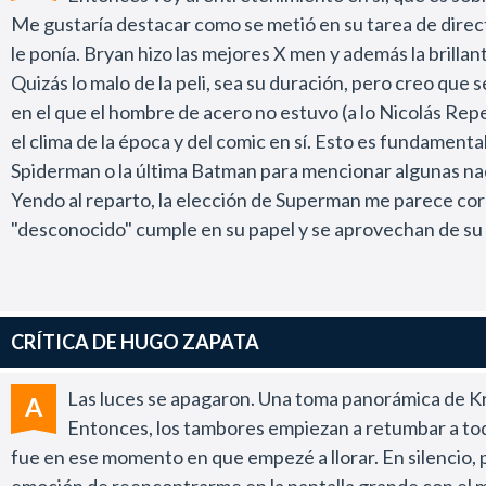
Me gustaría destacar como se metió en su tarea de direct
le ponía. Bryan hizo las mejores X men y además la brill
Quizás lo malo de la peli, sea su duración, pero creo que 
en el que el hombre de acero no estuvo (a lo Nicolás Repet
el clima de la época y del comic en sí. Esto es fundamenta
Spiderman o la última Batman para mencionar algunas na
Yendo al reparto, la elección de Superman me parece cor
"desconocido" cumple en su papel y se aprovechan de su 
bueno y como siempre digo, con los chicos se notan los g
Párrafo aparte, sin lugar a dudas para el genial, el brill
La calidad de imagen es muy buena y su fotografía es mar
CRÍTICA DE HUGO ZAPATA
Los efectos especiales son muy buenos. En cuanto a esto, 
no vale la pena ni mencionarlos... se notan en Superman 
Las luces se apagaron. Una toma panorámica de Kript
A
detenerse y decir "se notan los efectos"? Es mejor ir a la 
Entonces, los tambores empiezan a retumbar a todo
Me parecieron fantásticos ciertos diálogos ya que tienen
fue en ese momento en que empezé a llorar. En silencio, pa
777
ya que la mayoría de los directores es bastante ignor