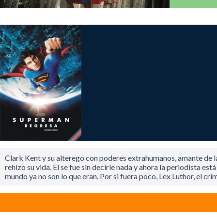
Clark Kent y su alterego con poderes extrahumanos, amante de la
rehizo su vida. El se fue sin decirle nada y ahora la periodista es
mundo ya no son lo que eran. Por si fuera poco, Lex Luthor, el cr