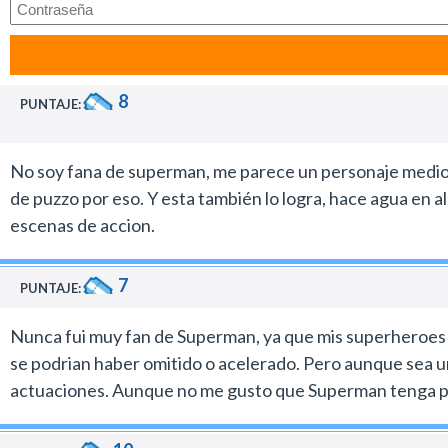
por el elenco ni por algún aspecto técnico, sino por algo
fana del super que entiendo el enojo. Fue en cierta maner
hecho, en lo personal me gustó y no por eso soy un hereje
ocurrido con otros superhéroes que pasaron recientemente 
8
PUNTAJE:
perspectiva. Singer continuó una línea argumental que en 
mantenga fiel a la esencia de lo que es Superman. Me p
No soy fana de superman, me parece un personaje medio pa
mencionar la labor del compositor John Ottman que utili
de puzzo por eso. Y esta también lo logra, hace agua en a
los momentos más emocionales. Singer hizo un gran traba
escenas de accion.
directores. Esto ya se había hecho en el cómic pero no en e
personal no puedo evitar volver a verla y recomiendo a to
fiesta pochoclera. Después de tanto tiempo el sueño ci
7
PUNTAJE:
Hugo Zapata
Nunca fui muy fan de Superman, ya que mis superheroes f
se podrian haber omitido o acelerado. Pero aunque sea un
actuaciones. Aunque no me gusto que Superman tenga poc