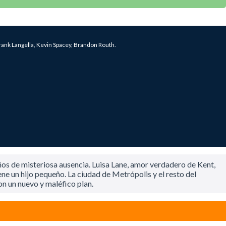
nk Langella, Kevin Spacey, Brandon Routh.
os de misteriosa ausencia. Luisa Lane, amor verdadero de Kent,
iene un hijo pequeño. La ciudad de Metrópolis y el resto del
on un nuevo y maléfico plan.