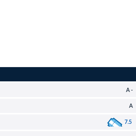
A -
A
7.5