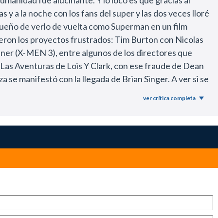
manidad fue alucinante. Y lo loco es que gracias al
a pasé bárbaro
 y a la noche con los fans del super y las dos veces lloré
 sueño de verlo de vuelta como Superman en un film
nieron los proyectos frustrados: Tim Burton con Nicolas
ner (X-MEN 3), entre algunos de los directores que
Las Aventuras de Lois Y Clark, con ese fraude de Dean
se manifestó con la llegada de Brian Singer. A ver si se
s fans del Super. Desde la realización el trabajo que
ver crítica completa
ar a ser eso en la pantalla IMAX. Sobresale el diseño de
y el edificio del Daily Planet en ese sentido es
contrar un sucesor de Christopher Reeve, el mejor Kal-El
ad del Super y Clark es genial y su parecido con Reeve
na igual! Kevin Spacey: SOBERBIO. Continuó con el
orth pasa lo mismo que con Routh, cuando la ves en
más inocente. En fin, la película está repleta de
piten frases completas de los capítulos previos. Ahora
 uno salió decepcionado con el film. La queja no es ni