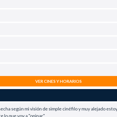
VER CINES Y HORARIOS
hecha según mi visión de simple cinéfilo y muy alejado est
 lo que voy a "opinar".