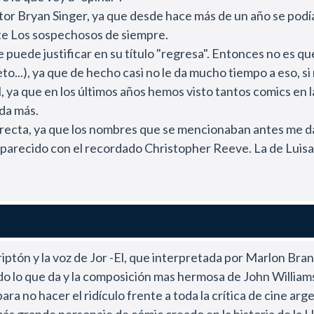
or Bryan Singer, ya que desde hace más de un año se podía 
ante Los sospechosos de siempre.
se puede justificar en su título "regresa". Entonces no es 
o...), ya que de hecho casi no le da mucho tiempo a eso, si
l, ya que en los últimos años hemos visto tantos comics en l
da más.
recta, ya que los nombres que se mencionaban antes me dab
parecido con el recordado Christopher Reeve. La de Luisa 
randes directores.
ante Kevin Spacey con una interpretación sensacional. Es ter
avillosa. La música acompaña perfectamente cada clima y s
ya creo que abandono la crítica hacia los objetos CGI, ya q
las animaciones en un par de escenas, pero si Peter Jackso
ón y la voz de Jor -El, que interpretada por Marlon Brando 
historia y punto.
 lo que da y la composición mas hermosa de John Williams (
 mucha ironía y humor. Como fana de los aviones quiero de
ra no hacer el ridículo frente a toda la crítica de cine arg
ante con eso y una maravilla el hidro que muestran.