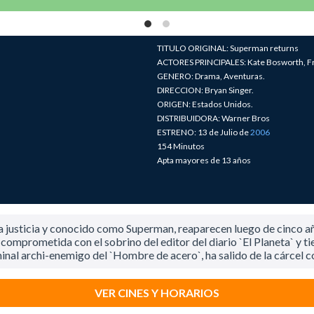
TITULO ORIGINAL: Superman returns
ACTORES PRINCIPALES: Kate Bosworth, Fra
GENERO: Drama, Aventuras.
DIRECCION: Bryan Singer.
ORIGEN: Estados Unidos.
DISTRIBUIDORA: Warner Bros
ESTRENO: 13 de Julio de
2006
154 Minutos
Apta mayores de 13 años
 justicia y conocido como Superman, reaparecen luego de cinco añ
tá comprometida con el sobrino del editor del diario `El Planeta` y t
iminal archi-enemigo del `Hombre de acero`, ha salido de la cárcel c
VER CINES Y HORARIOS