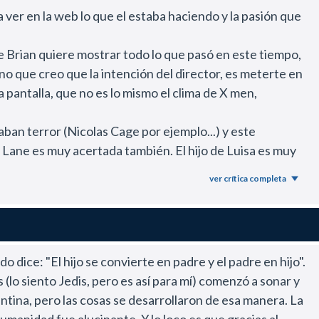
ver en la web lo que el estaba haciendo y la pasión que
que Brian quiere mostrar todo lo que pasó en este tiempo,
 no que creo que la intención del director, es meterte en
a pantalla, que no es lo mismo el clima de X men,
an terror (Nicolas Cage por ejemplo...) y este
Lane es muy acertada también. El hijo de Luisa es muy
ver crítica completa
riblemente odioso y es un placer verlo.
ituación y un lujo que suene Vivaldi
ue si a esta altura del partido no los pueden hacer mejor,
n o George Lucas no los pudieron hacer mejor... ¿para que
dice: "El hijo se convierte en padre y el padre en hijo".
lo siento Jedis, pero es así para mí) comenzó a sonar y
stacar el buen trato técnico que hace en la escena del
entina, pero las cosas se desarrollaron de esa manera. La