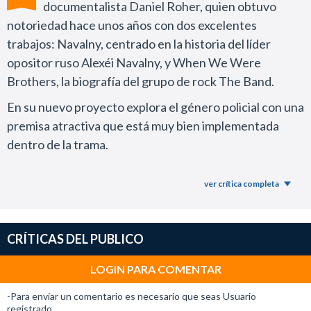
documentalista Daniel Roher, quien obtuvo
notoriedad hace unos años con dos excelentes
trabajos: Navalny, centrado en la historia del líder
opositor ruso Alexéi Navalny, y When We Were
Brothers, la biografía del grupo de rock The Band.
En su nuevo proyecto explora el género policial con una
premisa atractiva que está muy bien implementada
dentro de la trama.
Leo Woodall encarna a un afinador de pianos con
ver crítica completa
hiperacusia, cuya hipersensibilidad auditiva le permite
descifrar cajas fuertes a través del sonido.
Cuando su mentor enferma y la familia termina en una
CRÍTICAS DEL PUBLICO
situación financiera complicada, el joven acepta la
LOGIN PARA COMENTAR
oferta de una banda de criminales que utiliza su talento
para llevar a cabo una serie de robos.
-Para enviar un comentario es necesario que seas Usuario
registrado.