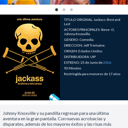
TITULO ORIGINAL: Jackass: Best and
Last
ACTORES PRINCIPALES: Steve- O,
Johnny Knoxville.
GENERO: Comedia.
DIRECCION: Jeff Tremaine.
ORIGEN: Estados Unidos.
DISTRIBUIDORA: UIP
ESTRENO: 25 de Junio de
2026
92 Minutos
Restringida para menores de 17 años
Johnny Knoxville y su pandilla regresan para una última
aventura en la gran pantalla. Con nuevas acrobacias y
disparates, además de los mayores éxitos y las risas más