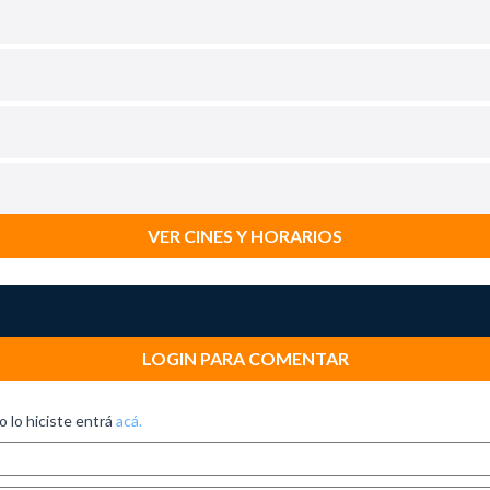
VER CINES Y HORARIOS
LOGIN PARA COMENTAR
no lo hiciste entrá
acá.