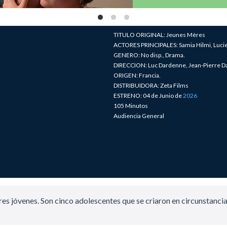
TITULO ORIGINAL: Jeunes Mères
ACTORES PRINCIPALES: Samia Hilmi, Lucie 
GENERO: No disp., Drama.
DIRECCION: Luc Dardenne, Jean-Pierre D
ORIGEN: Francia.
DISTRIBUIDORA: Zeta Films
ESTRENO: 04 de Junio de
2026
105 Minutos
Audiencia General
res jóvenes. Son cinco adolescentes que se criaron en circunstancias