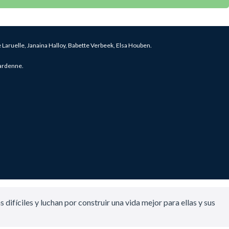
Laruelle, Janaina Halloy, Babette Verbeek, Elsa Houben.
ardenne.
 difíciles y luchan por construir una vida mejor para ellas y sus