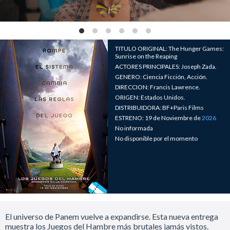
TITULO ORIGINAL: The Hunger Games:
Sunrise on the Reaping
ACTORES PRINCIPALES: Joseph Zada.
GENERO: Ciencia Ficción, Acción.
DIRECCION: Francis Lawrence.
ORIGEN: Estados Unidos.
DISTRIBUIDORA: BF+Paris Films
ESTRENO: 19 de Noviembre de
2026
No informada
No disponible por el momento
El universo de Panem vuelve a expandirse. Esta nueva entrega
muestra los Juegos del Hambre más brutales jamás vistos.