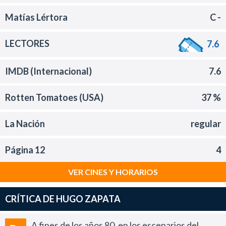
Matías Lértora
C -
LECTORES
7.6
IMDB (Internacional)
7.6
Rotten Tomatoes (USA)
37 %
La Nación
regular
Página 12
4
VER CINES Y HORARIOS
CRÍTICA DE HUGO ZAPATA
A fines de los años 80, en los escenarios del