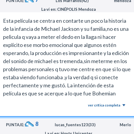
PUNTAJE:
Los Marranos(42)
mendoza
La ví en: CINÉPOLIS Mendoza
Esta película se centra en contarte un poco la historia
de la infancia de Michael Jackson y su familia,no es una
pelicula q vaya a meter el dedo en la llaga ni hacer
explícito ese morbo emocional que algunos estén
esperando, la producción es impresionante y la edición
del sonido de michael es tremenda,sin meterme en los
problemas personales q tuvo me centre en que si lo que
estaba viendo funcionaba ,y la verdad q si conecte
perfectamente y me gustó. La intención de esta
película es que se acerque a lo que fue Bohemian
Rhapsody,Muy disfrutable sonido escenarios y esos
ver crítica completa
momentos míticos de su carrera, tener en cuenta que
se cuenta hasta el año 1988 , se viene una segunda
8
parte interesante.
PUNTAJE:
lucas_fuentes123(33)
Merlo
La ví en: Hoyts Unicenter