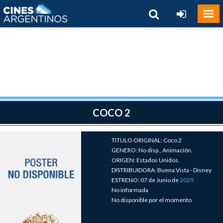
COCO 2
TITULO ORIGINAL: Coco 2
GENERO: No disp., Animación.
ORIGEN: Estados Unidos.
DISTRIBUIDORA: Buena Vista - Disney
ESTRENO: 07 de Junio de
2029
No informada
No disponible por el momento