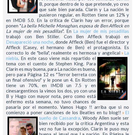
B, porque dentro de lo que pretende, yo creo
que sale bien parada. Clarín y La nación le
pusieron regular, en Rotten tiene un 12% y
en IMDB 5.0. En la crítica de Clarín hay un error, porque
ponen "
La bella Michelle Monaghan, esposa de Ben Affleck en
La mujer de mis pesadillas
". En
La mujer de mis pesadillas
trabajó con Ben Stiller. Con Ben Affleck trabajó en
Desapareció una noche
, donde Affleck (Ben) fue el director y
Affleck (Casey, el hermano de Ben) el protagonista. Es
correcto lo de "bella", realmente es hermosa y angelical
La
niebla
. En este caso viene más repartido el
tema con el cuento de Stephen King. Para
Clarín es muy buena, para La nación es buena,
pero para Página 12 es "Terror berreta con
un final ofensivo" y le pone un 4. En Rotten
tiene un 70%, en IMDB un 7.5 y en
cinesargentinos la vimos los dos, yo con una
B y Hugo con mayor nota, pero como está
enfermo esta semana, no tuvo chances de
pasarla por el momento. Vamos Hugo !! arriba que si no
comienzo a poner canciones de los Beatles en tu blog!!
El
sueño de Cassandra
. Woody Allen suele ser
bien recibido por la crítica Argentina y esta
vez no fue la excepción. Clarín le puso muy
buena al igual que La nación. En Página le