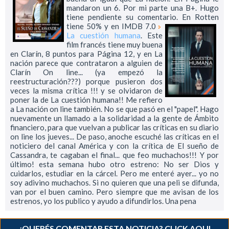
mandaron un 6. Por mi parte una B+. Hugo
tiene pendiente su comentario. En Rotten
tiene 50% y en IMDB 7.0
La cuestión humana
. Este
film francés tiene muy buena
en Clarín, 8 puntos para Página 12, y en La
nación parece que contrataron a alguien de
Clarín On line... (ya empezó la
reestructuración???) porque pusieron dos
veces la misma crítica !!! y se olvidaron de
poner la de La cuestión humana!! Me refiero
a La nación on line también. No se que pasó en el "papel". Hago
nuevamente un llamado a la solidaridad a la gente de Ámbito
financiero, para que vuelvan a publicar las críticas en su diario
on line los jueves... De paso, anoche escuché las críticas en el
noticiero del canal América y con la crítica de El sueño de
Cassandra, te cagaban el final... que feo muchachos!!! Y por
último! esta semana hubo otro estreno: No ser Dios y
cuidarlos, estudiar en la cárcel. Pero me enteré ayer... yo no
soy adivino muchachos. Si no quieren que una peli se difunda,
van por el buen camino. Pero siempre que me avisan de los
estrenos, yo los publico y ayudo a difundirlos. Una pena
¿QUERÉS COMENTAR ESTA NOTICIA? CLICK AQUI