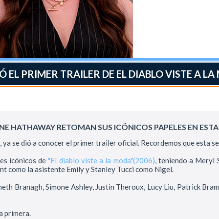
IÓ EL PRIMER TRAILER DE EL DIABLO VISTE A LA
NNE HATHAWAY RETOMAN SUS ICÓNICOS PAPELES EN EST
 ya se dió a conocer el primer trailer oficial. Recordemos que esta se
les icónicos de
"El diablo viste a la moda"(2006)
, teniendo a Meryl 
nt como la asistente Emily y Stanley Tucci como Nigel.
eth Branagh, Simone Ashley, Justin Theroux, Lucy Liu, Patrick Bram
a primera.