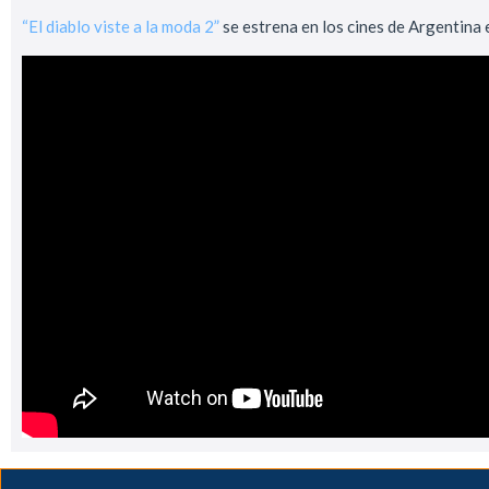
“El diablo viste a la moda 2”
se estrena en los cines de Argentina e