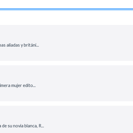
s aliadas y británi...
mera mujer edito...
 de su novia blanca, R...