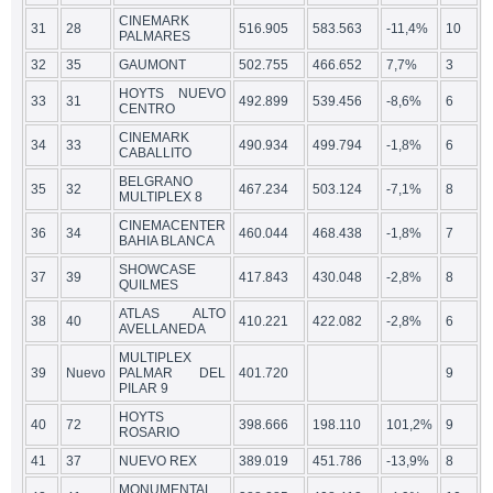
CINEMARK
31
28
516.905
583.563
-11,4%
10
PALMARES
32
35
GAUMONT
502.755
466.652
7,7%
3
HOYTS NUEVO
33
31
492.899
539.456
-8,6%
6
CENTRO
CINEMARK
34
33
490.934
499.794
-1,8%
6
CABALLITO
BELGRANO
35
32
467.234
503.124
-7,1%
8
MULTIPLEX 8
CINEMACENTER
36
34
460.044
468.438
-1,8%
7
BAHIA BLANCA
SHOWCASE
37
39
417.843
430.048
-2,8%
8
QUILMES
ATLAS ALTO
38
40
410.221
422.082
-2,8%
6
AVELLANEDA
MULTIPLEX
39
Nuevo
PALMAR DEL
401.720
9
PILAR 9
HOYTS
40
72
398.666
198.110
101,2%
9
ROSARIO
41
37
NUEVO REX
389.019
451.786
-13,9%
8
MONUMENTAL