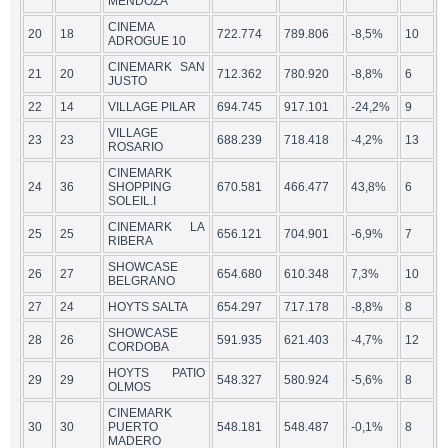
MENDOZA
CINEMA
20
18
722.774
789.806
-8,5%
10
ADROGUE 10
CINEMARK SAN
21
20
712.362
780.920
-8,8%
6
JUSTO
22
14
VILLAGE PILAR
694.745
917.101
-24,2%
9
VILLAGE
23
23
688.239
718.418
-4,2%
13
ROSARIO
CINEMARK
24
36
SHOPPING
670.581
466.477
43,8%
6
SOLEIL.I
CINEMARK LA
25
25
656.121
704.901
-6,9%
7
RIBERA
SHOWCASE
26
27
654.680
610.348
7,3%
10
BELGRANO
27
24
HOYTS SALTA
654.297
717.178
-8,8%
8
SHOWCASE
28
26
591.935
621.403
-4,7%
12
CORDOBA
HOYTS PATIO
29
29
548.327
580.924
-5,6%
8
OLMOS
CINEMARK
30
30
PUERTO
548.181
548.487
-0,1%
8
MADERO