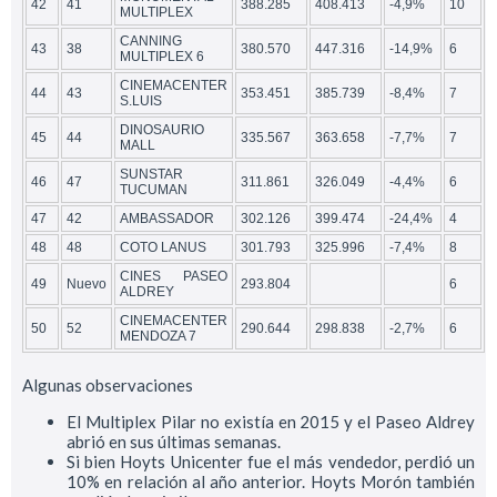
42
41
388.285
408.413
-4,9%
10
MULTIPLEX
CANNING
43
38
380.570
447.316
-14,9%
6
MULTIPLEX 6
CINEMACENTER
44
43
353.451
385.739
-8,4%
7
S.LUIS
DINOSAURIO
45
44
335.567
363.658
-7,7%
7
MALL
SUNSTAR
46
47
311.861
326.049
-4,4%
6
TUCUMAN
47
42
AMBASSADOR
302.126
399.474
-24,4%
4
48
48
COTO LANUS
301.793
325.996
-7,4%
8
CINES PASEO
49
Nuevo
293.804
6
ALDREY
CINEMACENTER
50
52
290.644
298.838
-2,7%
6
MENDOZA 7
Algunas observaciones
El Multiplex Pilar no existía en 2015 y el Paseo Aldrey
abrió en sus últimas semanas.
Si bien Hoyts Unicenter fue el más vendedor, perdió un
10% en relación al año anterior. Hoyts Morón también