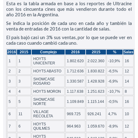
Esta es la tabla armada en base a los reportes de Ultracine
con los cincuenta cines que más vendieron durante todo el
año 2016 en la Argentina.
Se indica la posición de cada uno en cada año y también la
venta de entradas de 2016 con la cantidad de salas.
El país bajó casi un 3% sus ventas, por lo que se puede ver en
cada caso cuando cambió cada uno.
2016
2015
Complejo
2016
2015
%
Salas
HOYTS
1
1
1.802.620
2.022.360
-10,9%
16
UNICENTER
2
2
HOYTS ABASTO
1.712.636
1.830.822
-6,5%
12
SHOWCASE
3
3
1.330.587
1.428.928
-6,9%
14
ROSARIO
4
4
HOYTS MORON
1.117.638
1.251.623
-10,7%
8
SHOWCASE
5
5
1.109.849
1.115.144
-0,5%
16
NORTE
VILLAGE
6
11
969.725
926.241
4,7%
10
RECOLETA
HOYTS
7
6
964.963
1.059.670
-8,9%
12
QUILMES
HOYTS