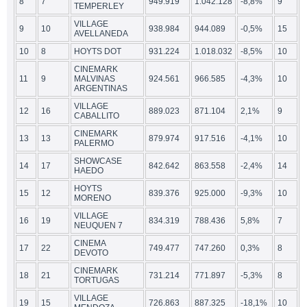
8
7
949.919
1.042.128
-8,8%
9
TEMPERLEY
VILLAGE
9
10
938.984
944.089
-0,5%
15
AVELLANEDA
10
8
HOYTS DOT
931.224
1.018.032
-8,5%
10
CINEMARK
11
9
MALVINAS
924.561
966.585
-4,3%
10
ARGENTINAS
VILLAGE
12
16
889.023
871.104
2,1%
9
CABALLITO
CINEMARK
13
13
879.974
917.516
-4,1%
10
PALERMO
SHOWCASE
14
17
842.642
863.558
-2,4%
14
HAEDO
HOYTS
15
12
839.376
925.000
-9,3%
10
MORENO
VILLAGE
16
19
834.319
788.436
5,8%
7
NEUQUEN 7
CINEMA
17
22
749.477
747.260
0,3%
8
DEVOTO
CINEMARK
18
21
731.214
771.897
-5,3%
8
TORTUGAS
VILLAGE
19
15
726.863
887.325
-18,1%
10